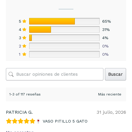
5
65%
4
31%
3
4%
2
0%
1
0%
Buscar
1-3 of 117 reseñas
PATRICIA G.
31 julio, 2026
VASO PITILLO 5 GATO