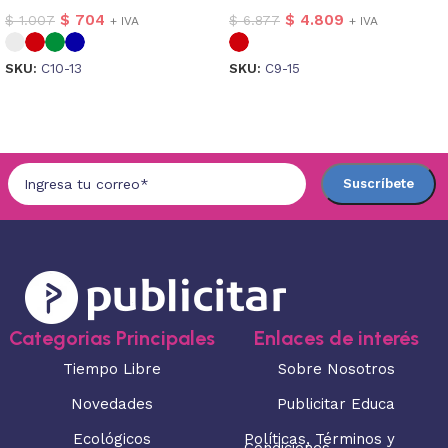
$
704
$
4.809
$
1.007
$
6.877
+ IVA
+ IVA
SKU:
C10-13
SKU:
C9-15
Seleccionar opciones
Seleccionar opciones
Categorias Principales
Enlaces de interés
Tiempo Libre
Sobre Nosotros
Novedades
Publicitar Educa
Ecológicos
Políticas, Términos y
Condiciones