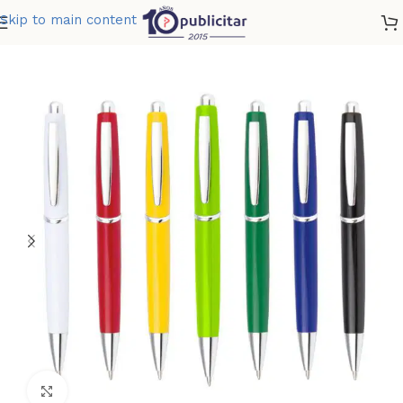
Skip to main content
Home
»
Tienda
»
BOLIGRAFO ONTARIO
Clic para ampliar