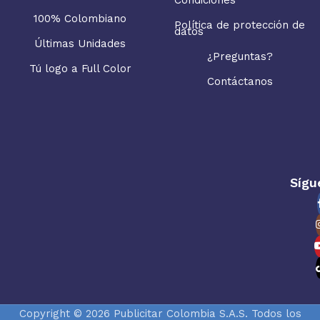
100% Colombiano
Política de protección de
datos
Últimas Unidades
¿Preguntas?
Tú logo a Full Color
Contáctanos
Sígu
Copyright © 2026 Publicitar Colombia S.A.S. Todos los