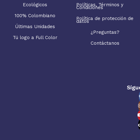
Ecológicos
Políticas, Términos y
Condiciones
100% Colombiano
Política de protección de
datos
Últimas Unidades
¿Preguntas?
Tú logo a Full Color
Contáctanos
Sígu