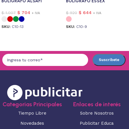
BOLIGRAFO ALSAFI
BOLIGRAFO ESSEX
$
704
$
644
$
1.007
$
920
+ IVA
+ IVA
SKU:
C10-13
SKU:
C10-9
Seleccionar opciones
Seleccionar opciones
Categorias Principales
Enlaces de interés
Tiempo Libre
Sobre Nosotros
Novedades
Publicitar Educa