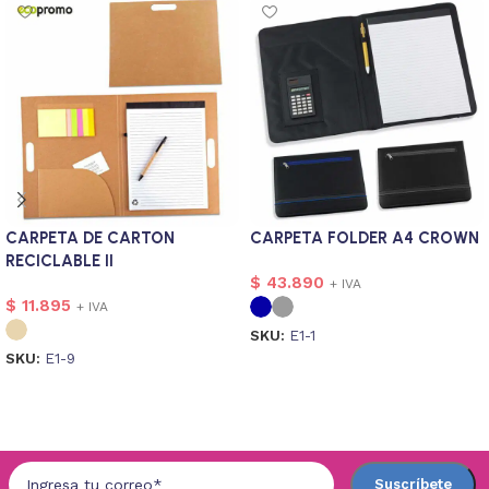
CARPETA DE CARTON
CARPETA FOLDER A4 CROWN
RECICLABLE II
$
43.890
+ IVA
$
11.895
+ IVA
SKU:
E1-1
SKU:
E1-9
Seleccionar opciones
Seleccionar opciones