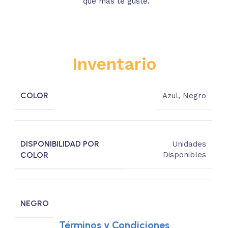
que más te guste.
s
Inventario
COLOR
Azul
,
Negro
DISPONIBILIDAD POR
Unidades
COLOR
Disponibles
NEGRO
Términos y Condiciones