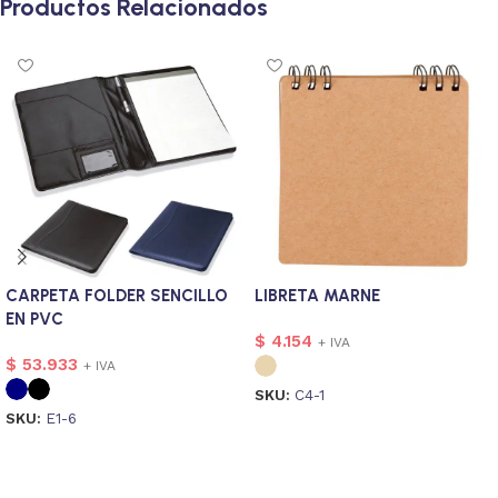
Productos Relacionados
CARPETA FOLDER SENCILLO
LIBRETA MARNE
EN PVC
$
4.154
+ IVA
$
53.933
+ IVA
SKU:
C4-1
SKU:
E1-6
Seleccionar opciones
Seleccionar opciones