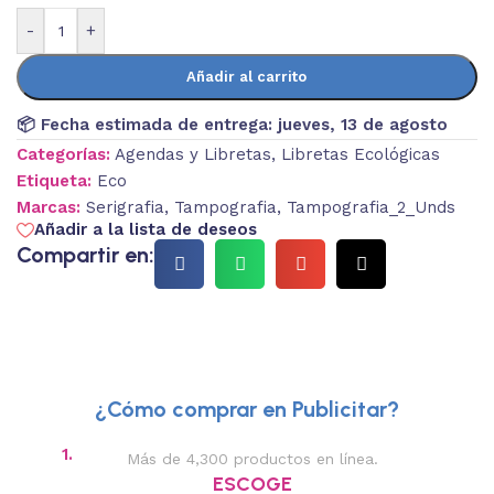
-
+
Añadir al carrito
📦 Fecha estimada de entrega:
jueves, 13 de agosto
Categorías:
Agendas y Libretas
,
Libretas Ecológicas
Etiqueta:
Eco
Marcas:
Serigrafia
,
Tampografia
,
Tampografia_2_Unds
Añadir a la lista de deseos
Compartir en:
¿Cómo comprar en Publicitar?
1.
2.
Más de 4,300 productos en línea.
Des
ESCOGE