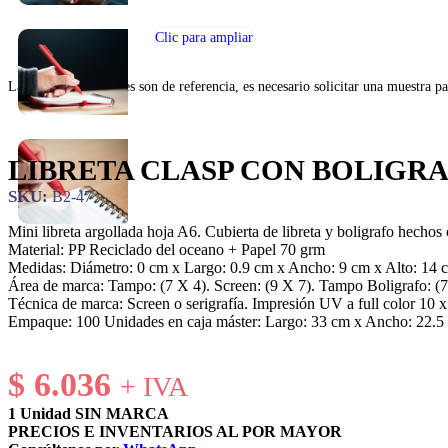
Clic para ampliar
Las fotos y los colores son de referencia, es necesario solicitar una muestra pa
LIBRETA CLASP CON BOLIGR
SKU:
B2-47
Mini libreta argollada hoja A6. Cubierta de libreta y boligrafo hechos
Material: PP Reciclado del oceano + Papel 70 grm
Medidas: Diámetro: 0 cm x Largo: 0.9 cm x Ancho: 9 cm x Alto: 14 
Área de marca: Tampo: (7 X 4). Screen: (9 X 7). Tampo Boligrafo: (7
Técnica de marca: Screen o serigrafía. Impresión UV a full color 10 x
Empaque: 100 Unidades en caja máster: Largo: 33 cm x Ancho: 22.5 c
$
6.036
+ IVA
1 Unidad SIN MARCA
PRECIOS E INVENTARIOS AL POR MAYOR