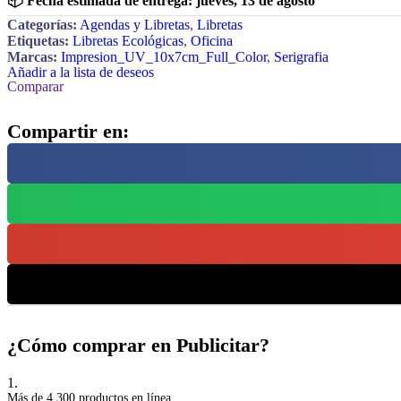
📦 Fecha estimada de entrega:
jueves, 13 de agosto
Categorías:
Agendas y Libretas
,
Libretas
Etiquetas:
Libretas Ecológicas
,
Oficina
Marcas:
Impresion_UV_10x7cm_Full_Color
,
Serigrafia
Añadir a la lista de deseos
Comparar
Compartir en:
¿Cómo comprar en Publicitar?
1.
Más de 4,300 productos en línea.