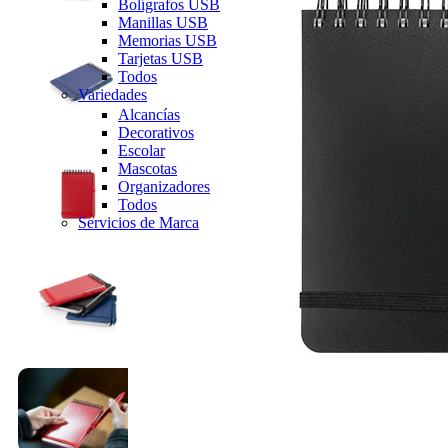
Bolígrafos USB
Manillas USB
Memorias USB
Tarjetas USB
Todos
Variedades
Alcancías
Decorativos
Escolar
Mascotas
Organizadores
Todos
Servicios de Marca