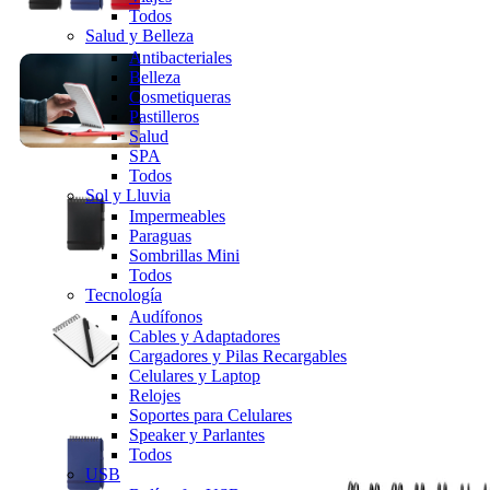
Todos
Salud y Belleza
Antibacteriales
Belleza
Cosmetiqueras
Pastilleros
Salud
SPA
Todos
Sol y Lluvia
Impermeables
Paraguas
Sombrillas Mini
Todos
Tecnología
Audífonos
Cables y Adaptadores
Cargadores y Pilas Recargables
Celulares y Laptop
Relojes
Soportes para Celulares
Speaker y Parlantes
Todos
USB