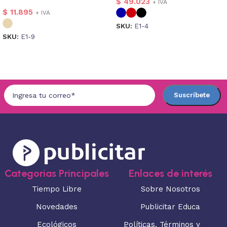
$
49.023
+ IVA
$
11.895
+ IVA
SKU:
E1-4
SKU:
E1-9
Seleccionar opciones
Seleccionar opciones
Categorias Principales
Enlaces de interés
Tiempo Libre
Sobre Nosotros
Novedades
Publicitar Educa
Ecológicos
Políticas, Términos y