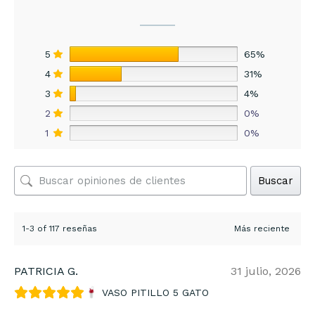
5
65%
4
31%
3
4%
2
0%
1
0%
Buscar
1-3 of 117 reseñas
PATRICIA G.
31 julio, 2026
VASO PITILLO 5 GATO