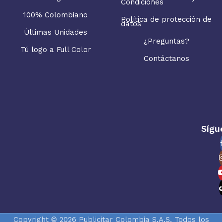
Condiciones
100% Colombiano
Política de protección de
datos
Últimas Unidades
¿Preguntas?
Tú logo a Full Color
Contáctanos
Sígu
Copyright © 2026 Publicitar Colombia S.A.S. Todos los