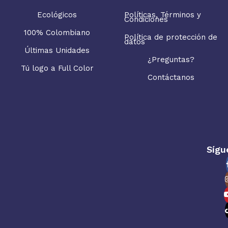
Ecológicos
Políticas, Términos y
Condiciones
100% Colombiano
Política de protección de
datos
Últimas Unidades
¿Preguntas?
Tú logo a Full Color
Contáctanos
Sígu