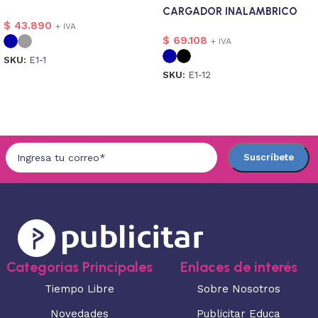
CARGADOR INALAMBRICO
$
43.890
GRIMM
+ IVA
$
69.108
+ IVA
SKU:
E1-1
SKU:
E1-12
Seleccionar opciones
Seleccionar opciones
Categorias Principales
Enlaces de interés
Tiempo Libre
Sobre Nosotros
Novedades
Publicitar Educa