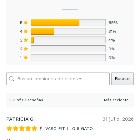
5
65%
4
31%
3
4%
2
0%
1
0%
Buscar
1-3 of 117 reseñas
PATRICIA G.
31 julio, 2026
VASO PITILLO 5 GATO