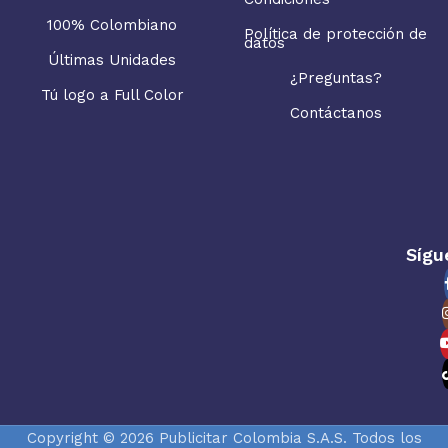
100% Colombiano
Política de protección de
datos
Últimas Unidades
¿Preguntas?
Tú logo a Full Color
Contáctanos
Sígu
Copyright © 2026 Publicitar Colombia S.A.S. Todos los