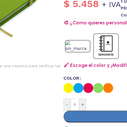
$
5.458
1 
+ IVA
PR
Co
🎨 ¿Cómo quieres personali
🖌️ Escoge el color y ¡Modif
ar una muestra para verificar las
COLOR
-
+