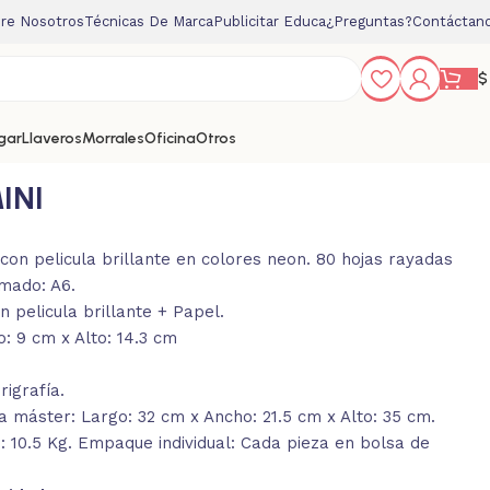
re Nosotros
Técnicas De Marca
Publicitar Educa
¿Preguntas?
Contáctan
$
gar
Llaveros
Morrales
Oficina
Otros
INI
con pelicula brillante en colores neon. 80 hojas rayadas
mado: A6.
n pelicula brillante + Papel.
: 9 cm x Alto: 14.3 cm
igrafía.
 máster: Largo: 32 cm x Ancho: 21.5 cm x Alto: 35 cm.
: 10.5 Kg. Empaque individual: Cada pieza en bolsa de