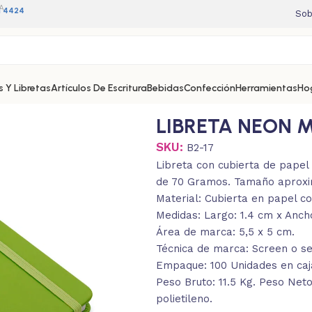
A
11 4424
Sob
 Y Libretas
Artículos De Escritura
Bebidas
Confección
Herramientas
Ho
LIBRETA NEON M
SKU:
B2-17
Libreta con cubierta de papel 
de 70 Gramos. Tamaño aproxi
Material: Cubierta en papel co
Medidas: Largo: 1.4 cm x Ancho
Área de marca: 5,5 x 5 cm.
Técnica de marca: Screen o ser
Empaque: 100 Unidades en caja
Peso Bruto: 11.5 Kg. Peso Neto
polietileno.