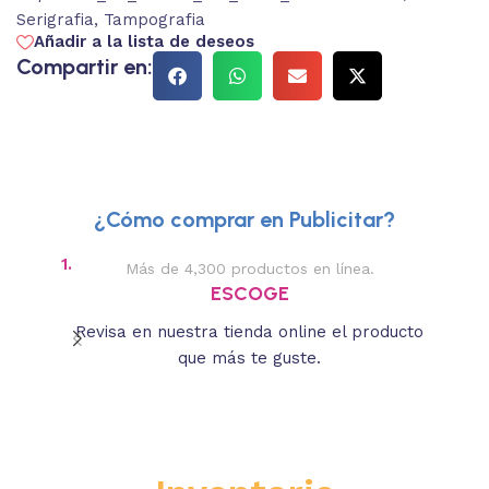
Serigrafia
,
Tampografia
Añadir a la lista de deseos
Compartir en:
¿Cómo comprar en Publicitar?
1.
2.
Más de 4,300 productos en línea.
Des
ESCOGE
Revisa en nuestra tienda online el producto
Lee
que más te guste.
s