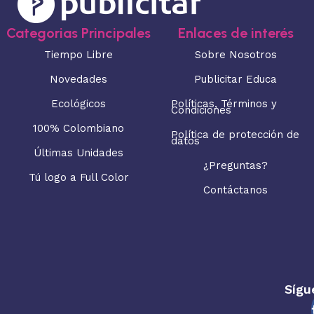
Categorias Principales
Enlaces de interés
Tiempo Libre
Sobre Nosotros
Novedades
Publicitar Educa
Ecológicos
Políticas, Términos y
Condiciones
100% Colombiano
Política de protección de
datos
Últimas Unidades
¿Preguntas?
Tú logo a Full Color
Contáctanos
Sígu