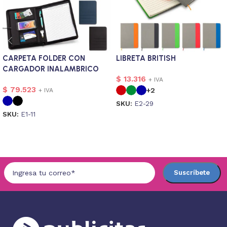
CARPETA FOLDER CON
LIBRETA BRITISH
CARGADOR INALAMBRICO
$
13.316
GRIMM
+ IVA
$
79.523
+2
+ IVA
SKU:
E2-29
SKU:
E1-11
Seleccionar opciones
Seleccionar opciones