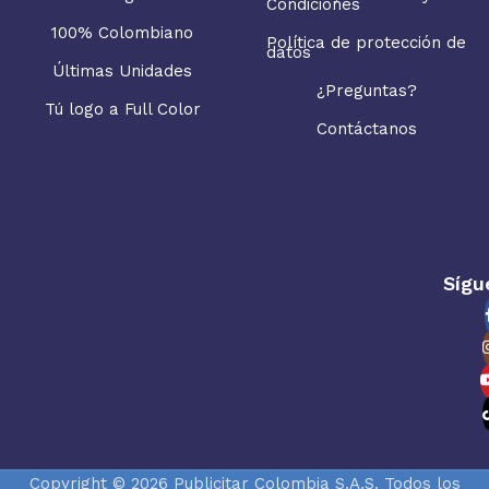
Condiciones
100% Colombiano
Política de protección de
datos
Últimas Unidades
¿Preguntas?
Tú logo a Full Color
Contáctanos
Sígu
Copyright © 2026 Publicitar Colombia S.A.S. Todos los