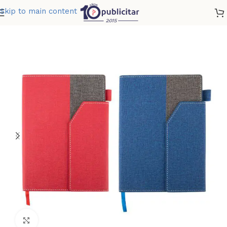
Skip to main content
Home
»
Tienda
»
LIBRETA NEWTON II
Clic para ampliar