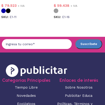
GRIMM
$
79.523
$
59.438
+ IVA
+ IVA
SKU:
E1-11
SKU:
E1-16
Seleccionar opciones
Seleccionar opciones
Categorias Principales
Enlaces de interés
Tiempo Libre
Sobre Nosotros
Novedades
Publicitar Educa
Ecológicos
Políticas, Términos y