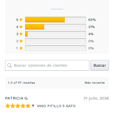
5
65%
4
31%
3
4%
2
0%
1
0%
Buscar
1-3 of 117 reseñas
PATRICIA G.
31 julio, 2026
VASO PITILLO 5 GATO