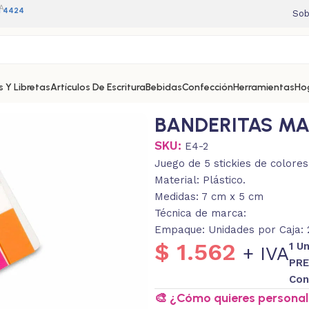
A
11 4424
Sob
 Y Libretas
Artículos De Escritura
Bebidas
Confección
Herramientas
Ho
BANDERITAS MAG
SKU:
E4-2
Juego de 5 stickies de colores
Material: Plástico.
Medidas: 7 cm x 5 cm
Técnica de marca:
Empaque: Unidades por Caja: 2
$
1.562
1 U
+ IVA
PRE
Con
🎨 ¿Cómo quieres personali