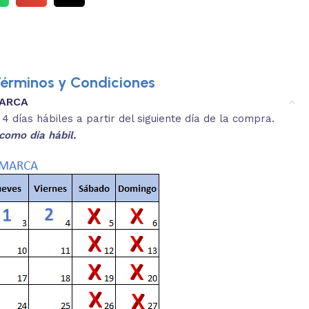
érminos y Condiciones
MARCA
3.
es y medidas aproximadas.
 días hábiles a partir del siguiente día de la compra.
REVISA
como día hábil.
 producto, que sean acordes a lo que
Selecciona el co
s buscando.