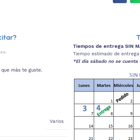
itar?
T
Tiempos de entrega SIN 
2.
nea.
Descripciones brev
Tiempo estimado de entrega 4
*El día sábado no se cuenta 
o que más te guste.
Lee las especificaciones del
está
Varios