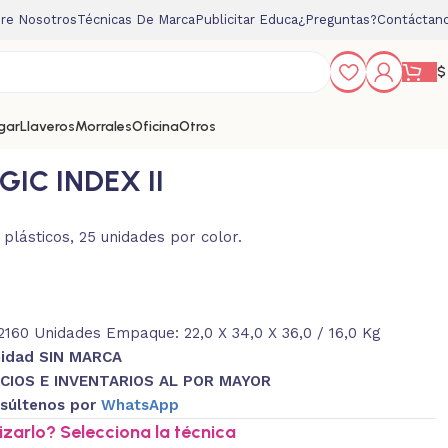
re Nosotros
Técnicas De Marca
Publicitar Educa
¿Preguntas?
Contáctan
$
gar
Llaveros
Morrales
Oficina
Otros
IC INDEX II
 plásticos, 25 unidades por color.
160 Unidades Empaque: 22,0 X 34,0 X 36,0 / 16,0 Kg
nidad SIN MARCA
CIOS E INVENTARIOS AL POR MAYOR
súltenos por
WhatsApp
zarlo? Selecciona la técnica