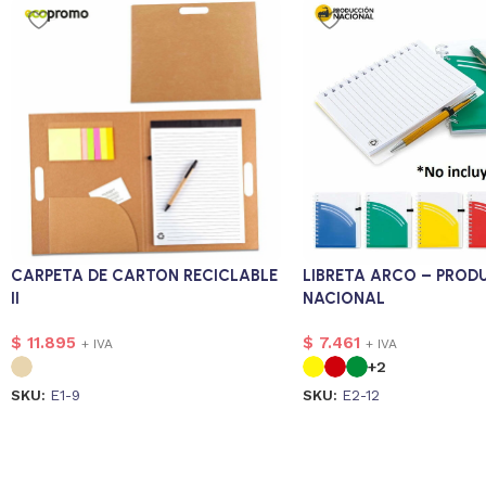
CARPETA DE CARTON RECICLABLE
LIBRETA ARCO – PROD
II
NACIONAL
$
11.895
$
7.461
+ IVA
+ IVA
+2
SKU:
E1-9
SKU:
E2-12