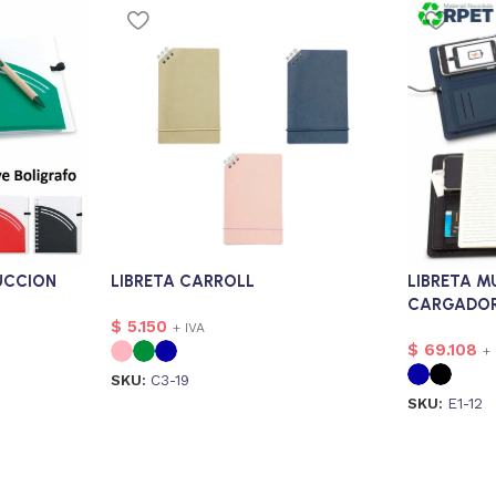
UCCION
LIBRETA CARROLL
LIBRETA M
CARGADOR
$
5.150
+ IVA
$
69.108
+ 
SKU:
C3-19
SKU:
E1-12