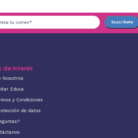
 de interés
e Nosotros
citar Educa
minos y Condiciones
rotección de datos
eguntas?
táctanos