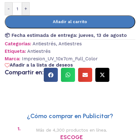
-
+
Añadir al carrito
📦 Fecha estimada de entrega:
jueves, 13 de agosto
Categorías:
Antiestrés
,
Antiestres
Etiqueta:
Antiestrés
Marca:
Impresion_UV_10x7cm_Full_Color
Añadir a la lista de deseos
Compartir en:
¿Cómo comprar en Publicitar?
1.
2.
Más de 4,300 productos en línea.
Des
ESCOGE