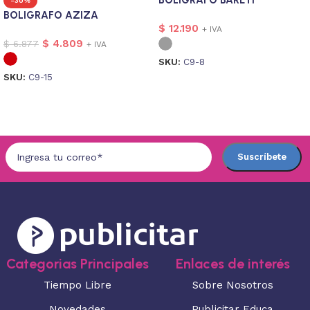
-30%
BOLIGRAFO AZIZA
$
12.190
+ IVA
$
4.809
$
6.877
+ IVA
SKU:
C9-8
SKU:
C9-15
Seleccionar opciones
Seleccionar opciones
Categorias Principales
Enlaces de interés
Tiempo Libre
Sobre Nosotros
Novedades
Publicitar Educa