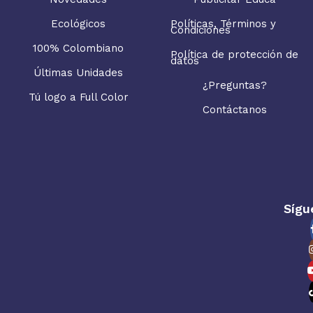
Ecológicos
Políticas, Términos y
Condiciones
100% Colombiano
Política de protección de
datos
Últimas Unidades
¿Preguntas?
Tú logo a Full Color
Contáctanos
Sígu