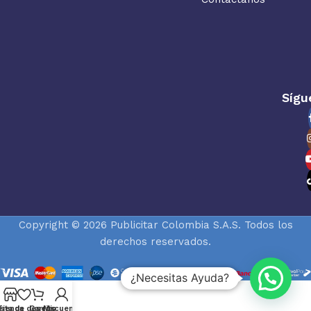
Sígu
Copyright © 2026 Publicitar Colombia S.A.S. Todos los
derechos reservados.
¿Necesitas Ayuda?
ista de deseos
Tienda
Carrito
Mi cuenta