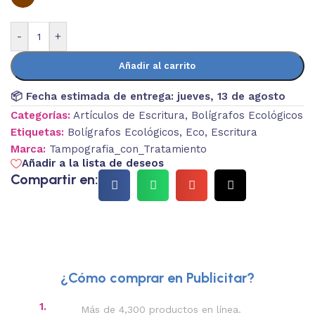
-
+
Añadir al carrito
📦 Fecha estimada de entrega:
jueves, 13 de agosto
Categorías:
Artículos de Escritura
,
Bolígrafos Ecológicos
Etiquetas:
Bolígrafos Ecológicos
,
Eco
,
Escritura
Marca:
Tampografia_con_Tratamiento
Añadir a la lista de deseos
Compartir en:
¿Cómo comprar en Publicitar?
1.
2.
Más de 4,300 productos en línea.
Des