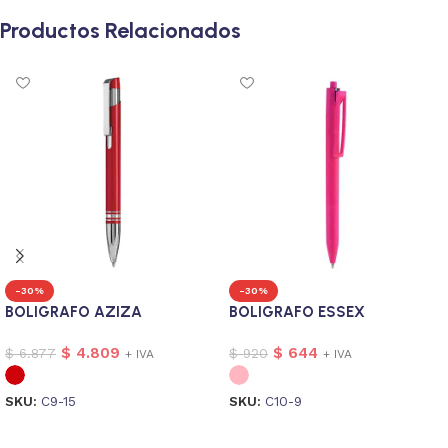
Productos Relacionados
-30%
-30%
BOLIGRAFO AZIZA
BOLIGRAFO ESSEX
$
4.809
$
644
$
6.877
$
920
+ IVA
+ IVA
SKU:
C9-15
SKU:
C10-9
Seleccionar opciones
Seleccionar opciones