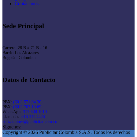
Contáctanos
Sede Principal
Carrera. 28 B # 71 B - 16
Barrio Los Alcázares
Bogotá - Colombia
Datos de Contacto
PBX:
(601) 571 04 30
PBX:
(601) 703 19 69
WhatsApp:
317 500 1010
Llamadas:
316 311 4424
cotizaciones@publicitar.com.co
Síguenos:
Copyright © 2026 Publicitar Colombia S.A.S. Todos los derechos