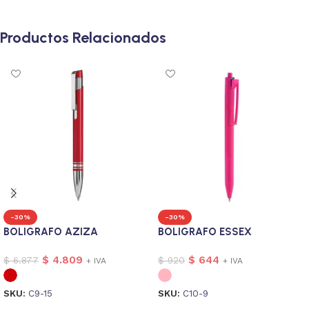
Productos Relacionados
-30%
-30%
BOLIGRAFO AZIZA
BOLIGRAFO ESSEX
$
4.809
$
644
$
6.877
$
920
+ IVA
+ IVA
SKU:
C9-15
SKU:
C10-9