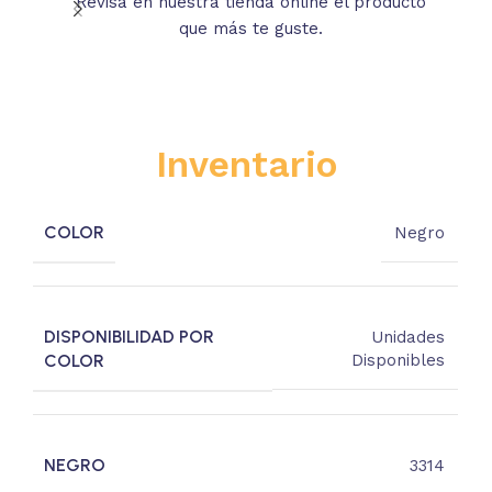
Revisa en nuestra tienda online el producto
Lee
que más te guste.
s
Inventario
COLOR
Negro
DISPONIBILIDAD POR
Unidades
COLOR
Disponibles
NEGRO
3314