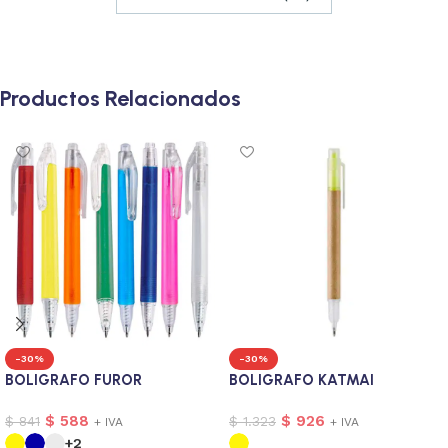
Productos Relacionados
-30%
-30%
BOLIGRAFO FUROR
BOLIGRAFO KATMAI
$
588
$
926
$
841
$
1.323
+ IVA
+ IVA
+2