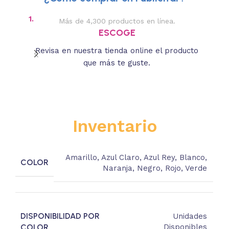
1.
2.
Más de 4,300 productos en línea.
Des
ESCOGE
Revisa en nuestra tienda online el producto
Lee
que más te guste.
s
Inventario
Amarillo
,
Azul Claro
,
Azul Rey
,
Blanco
,
COLOR
Naranja
,
Negro
,
Rojo
,
Verde
DISPONIBILIDAD POR
Unidades
COLOR
Disponibles