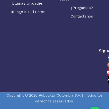
Últimas Unidades
¿Preguntas?
Tú logo a Full Color
Contáctanos
Sígu
Copyright © 2026 Publicitar Colombia S.A.S. Todos los
derechos reservados.