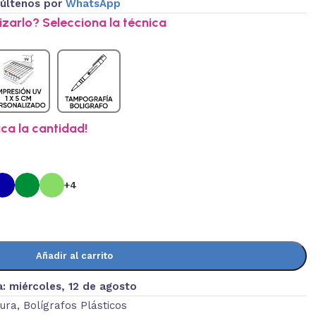
últenos por
WhatsApp
zarlo? Selecciona la técnica
ica la cantidad!
+4
Añadir al carrito
a:
miércoles, 12 de agosto
tura
,
Bolígrafos Plásticos