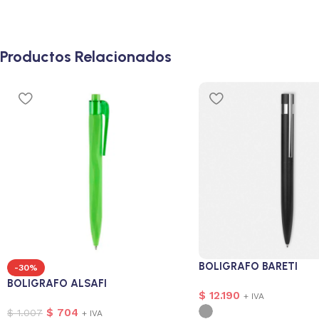
Productos Relacionados
BOLIGRAFO BARETI
-30%
BOLIGRAFO ALSAFI
$
12.190
+ IVA
$
704
$
1.007
+ IVA