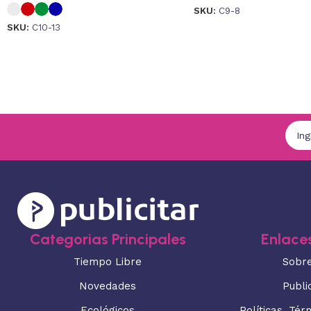
SKU:
C9-8
SKU:
C10-13
Categorias Principales
Enlaces
Tiempo Libre
Sobr
Novedades
Publi
Ecológicos
Políticas, Tér