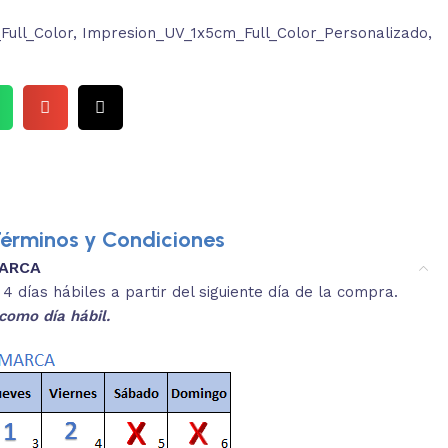
ull_Color
,
Impresion_UV_1x5cm_Full_Color_Personalizado
,
érminos y Condiciones
MARCA
3.
es y medidas aproximadas.
 días hábiles a partir del siguiente día de la compra.
REVISA
como día hábil.
 producto, que sean acordes a lo que
Selecciona el co
s buscando.