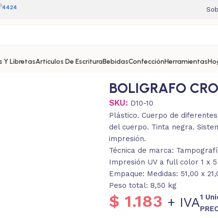
A
11 4424
Sob
 Y Libretas
Artículos De Escritura
Bebidas
Confección
Herramientas
Ho
BOLIGRAFO CR
SKU:
D10-10
Plástico. Cuerpo de diferentes 
del cuerpo. Tinta negra. Sist
impresión.
Técnica de marca: Tampografía
Impresión UV a full color 1 x 
Empaque: Medidas: 51,00 x 21,
Peso total: 8,50 kg
$
1.183
1 Un
+ IVA
PREC