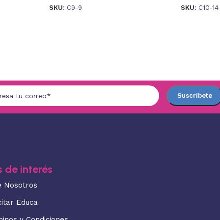
SKU:
C9-9
SKU:
C10-14
 de interés
e Nosotros
citar Educa
minos y Condiciones