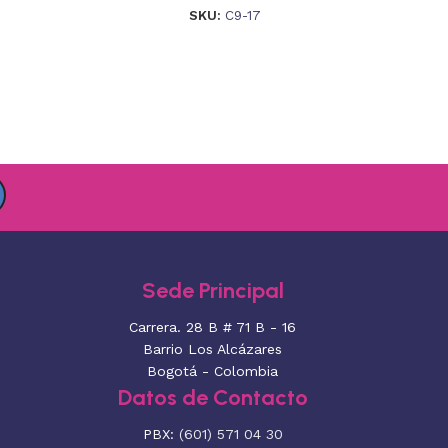
SKU:
C9-17
Sede Principal
Carrera. 28 B # 71 B - 16
Barrio Los Alcázares
Bogotá - Colombia
Datos de Contacto
PBX:
(601) 571 04 30