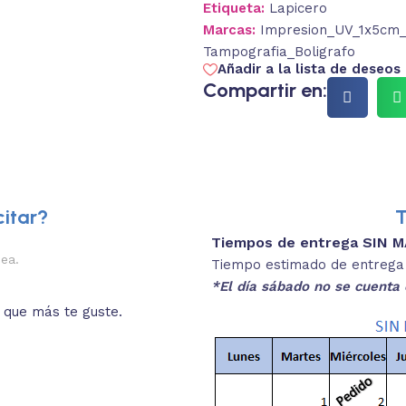
Etiqueta:
Lapicero
Marcas:
Impresion_UV_1x5cm_F
Tampografia_Boligrafo
Añadir a la lista de deseos
Compartir en:
itar?
T
Tiempos de entrega SIN 
2.
nea.
Descripciones brev
Tiempo estimado de entrega 4
*El día sábado no se cuenta 
o que más te guste.
Lee las especificaciones del
está