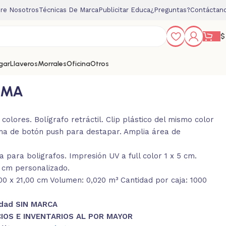
re Nosotros
Técnicas De Marca
Publicitar Educa
¿Preguntas?
Contáctan
$
gar
Llaveros
Morrales
Oficina
Otros
OMA
colores. Bolígrafo retráctil. Clip plástico del mismo color
ema de botón push para destapar. Amplia área de
 para boligrafos. Impresión UV a full color 1 x 5 cm.
5 cm personalizado.
00 x 21,00 cm Volumen: 0,020 m³ Cantidad por caja: 1000
idad SIN MARCA
IOS E INVENTARIOS AL POR MAYOR