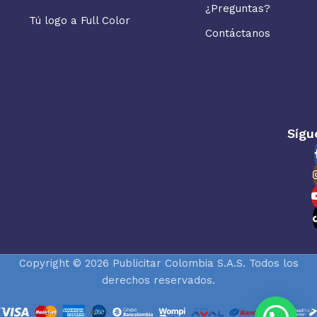
¿Preguntas?
Tú logo a Full Color
Contáctanos
Sígu
Copyright © 2026 Publicitar Colombia S.A.S. Todos los
derechos reservados.