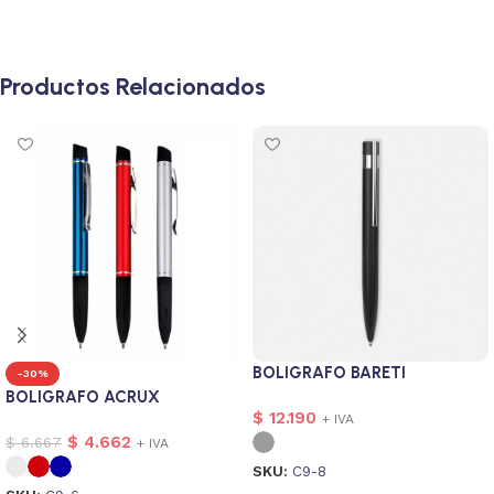
Productos Relacionados
BOLIGRAFO BARETI
-30%
BOLIGRAFO ACRUX
$
12.190
+ IVA
$
4.662
$
6.667
+ IVA
SKU:
C9-8