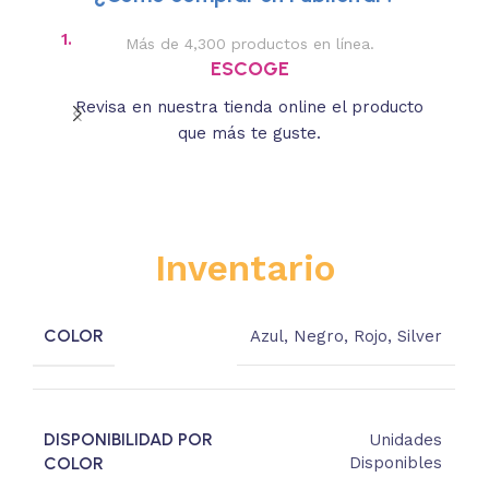
1.
2.
Más de 4,300 productos en línea.
Des
ESCOGE
Revisa en nuestra tienda online el producto
Lee
que más te guste.
s
Inventario
COLOR
Azul
,
Negro
,
Rojo
,
Silver
DISPONIBILIDAD POR
Unidades
COLOR
Disponibles