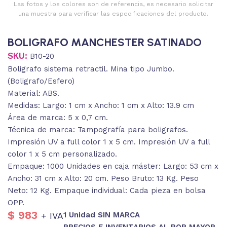
Las fotos y los colores son de referencia, es necesario solicitar
una muestra para verificar las especificaciones del producto.
BOLIGRAFO MANCHESTER SATINADO
SKU:
B10-20
Boligrafo sistema retractil. Mina tipo Jumbo.
(Boligrafo/Esfero)
Material: ABS.
Medidas: Largo: 1 cm x Ancho: 1 cm x Alto: 13.9 cm
Área de marca: 5 x 0,7 cm.
Técnica de marca: Tampografía para boligrafos.
Impresión UV a full color 1 x 5 cm. Impresión UV a full
color 1 x 5 cm personalizado.
Empaque: 1000 Unidades en caja máster: Largo: 53 cm x
Ancho: 31 cm x Alto: 20 cm. Peso Bruto: 13 Kg. Peso
Neto: 12 Kg. Empaque individual: Cada pieza en bolsa
OPP.
$
983
1 Unidad SIN MARCA
+ IVA
PRECIOS E INVENTARIOS AL POR MAYOR