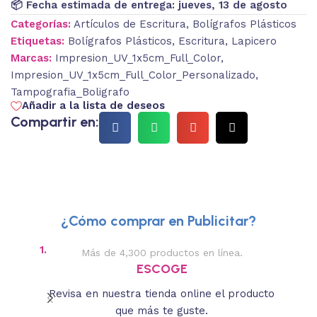
📦 Fecha estimada de entrega:
jueves, 13 de agosto
Categorías:
Artículos de Escritura
,
Bolígrafos Plásticos
Etiquetas:
Bolígrafos Plásticos
,
Escritura
,
Lapicero
Marcas:
Impresion_UV_1x5cm_Full_Color
,
Impresion_UV_1x5cm_Full_Color_Personalizado
,
Tampografia_Boligrafo
Añadir a la lista de deseos
Compartir en:
¿Cómo comprar en Publicitar?
1.
2.
Más de 4,300 productos en línea.
Des
ESCOGE
Revisa en nuestra tienda online el producto
Lee
que más te guste.
s