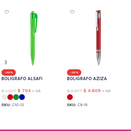
-30%
-30%
BOLIGRAFO ALSAFI
BOLIGRAFO AZIZA
$
704
$
4.809
$
1.007
$
6.877
+ IVA
+ IVA
SKU:
C10-13
SKU:
C9-15
Seleccionar opciones
Seleccionar opciones