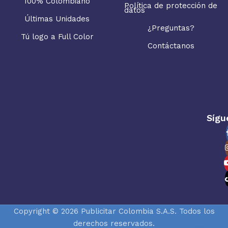
100% Colombiano
Política de protección de
datos
Últimas Unidades
¿Preguntas?
Tú logo a Full Color
Contáctanos
Sígu
Copyright © 2026 Publicitar Colombia S.A.S. Todos los
derechos reservados.