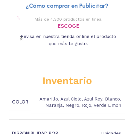
¿Cómo comprar en Publicitar?
1.
2.
Más de 4,300 productos en línea.
Des
ESCOGE
Revisa en nuestra tienda online el producto
Lee
que más te guste.
s
Inventario
Amarillo
,
Azul Cielo
,
Azul Rey
,
Blanco
,
COLOR
Naranja
,
Negro
,
Rojo
,
Verde Limon
DISPONIBILIDAD POR
Unidades