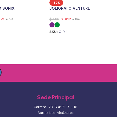
-30%
O SONIX
BOLIGRAFO VENTURE
69
$
412
$
588
+ IVA
+ IVA
SKU:
C10-1
Sede Principal
Carrera. 28 B # 71 B - 16
Barrio Los Alcázares