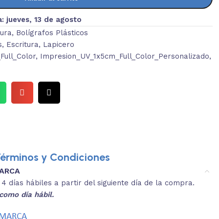
a:
jueves, 13 de agosto
tura
,
Bolígrafos Plásticos
s
,
Escritura
,
Lapicero
ull_Color
,
Impresion_UV_1x5cm_Full_Color_Personalizado
,
érminos y Condiciones
MARCA
3.
es y medidas aproximadas.
 días hábiles a partir del siguiente día de la compra.
REVISA
como día hábil.
 producto, que sean acordes a lo que
Selecciona el co