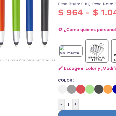
Peso Bruto: 9 Kg. Peso Neto: 
$
964
-
$
1.0
🎨 ¿Cómo quieres personali
ar una muestra para verificar las
🖌️ Escoge el color y ¡Modif
COLOR
-
+