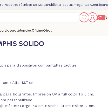
re Nosotros
Técnicas De Marca
Publicitar Educa
¿Preguntas?
Contáctan
$
gar
Llaveros
Morrales
Oficina
Otros
PHIS SOLIDO
uch para dispositivos con pantallas tactiles.
1 cm x Alto: 13.7 cm
 para boligrafos. Impresión UV a full color 1 x 5 cm.
5 cm personalizado.
a máster: Largo: 40 cm x Ancho: 31 cm x Alto: 17 cm.