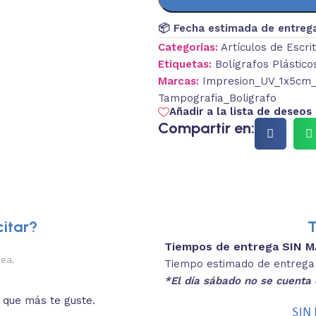
📦 Fecha estimada de entreg
Categorías:
Artículos de Escri
Etiquetas:
Bolígrafos Plástico
Marcas:
Impresion_UV_1x5cm_F
Tampografia_Boligrafo
Añadir a la lista de deseos
Compartir en:
itar?
T
Tiempos de entrega SIN 
2.
nea.
Descripciones brev
Tiempo estimado de entrega 4
*El día sábado no se cuenta 
o que más te guste.
Lee las especificaciones del