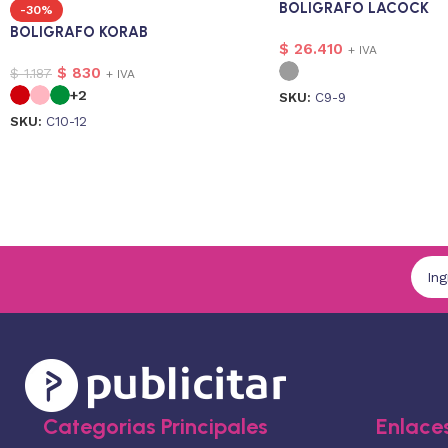
BOLIGRAFO LACOCK
-30%
BOLIGRAFO KORAB
$
26.410
+ IVA
$
830
$
1.187
+ IVA
+2
SKU:
C9-9
SKU:
C10-12
Categorias Principales
Enlaces