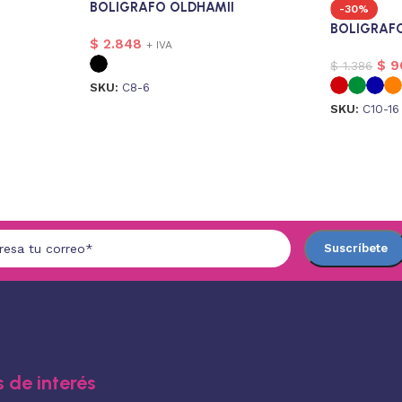
BOLIGRAFO OLDHAMII
-30%
BOLIGRAF
$
2.848
+ IVA
$
9
$
1.386
SKU:
C8-6
SKU:
C10-16
 de interés