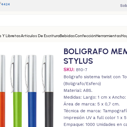
A
11 4424
Sob
 Y Libretas
Artículos De Escritura
Bebidas
Confección
Herramientas
Ho
BOLIGRAFO MEM
STYLUS
SKU:
B10-7
Boligrafo sistema twist con To
(Boligrafo/Esfero)
Material: ABS.
Medidas: Largo: 1 cm x Ancho: 
Área de marca: 5 x 0,7 cm.
Técnica de marca: Tampografía
Impresión UV a full color 1 x 
Empaque: 1000 Unidades en caj