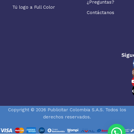
¿Preguntas?
Tú logo a Full Color
Contáctanos
Sígu
Copyright © 2026 Publicitar Colombia S.A.S. Todos los
derechos reservados.