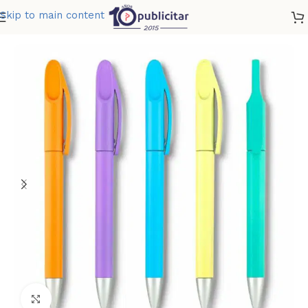
Skip to main content
Home
»
Tienda
»
BOLIGRAFO SELVA PASTEL
Clic para ampliar