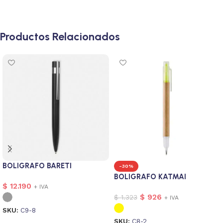
Productos Relacionados
BOLIGRAFO BARETI
-30%
BOLIGRAFO KATMAI
$
12.190
+ IVA
$
926
$
1.323
+ IVA
SKU:
C9-8
SKU:
C8-2