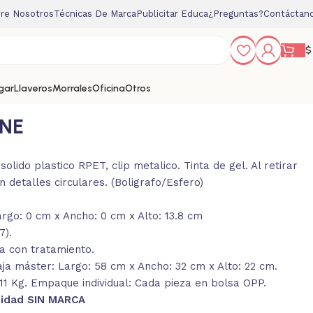
re Nosotros
Técnicas De Marca
Publicitar Educa
¿Preguntas?
Contáctan
$
gar
Llaveros
Morrales
Oficina
Otros
NE
olido plastico RPET, clip metalico. Tinta de gel. Al retirar
n detalles circulares. (Boligrafo/Esfero)
rgo: 0 cm x Ancho: 0 cm x Alto: 13.8 cm
7).
a con tratamiento.
a máster: Largo: 58 cm x Ancho: 32 cm x Alto: 22 cm.
11 Kg. Empaque individual: Cada pieza en bolsa OPP.
nidad SIN MARCA