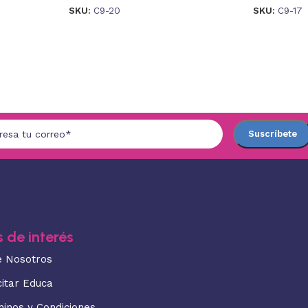
SKU:
C9-20
SKU:
C9-17
 de interés
e Nosotros
citar Educa
minos y Condiciones