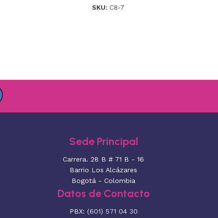
SKU:
C8-7
Sede Principal
Carrera. 28 B # 71 B - 16
Barrio Los Alcázares
Bogotá - Colombia
Datos de Contacto
PBX:
(601) 571 04 30