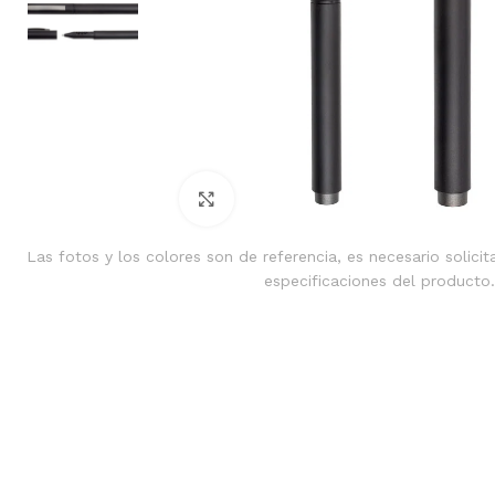
Clic para ampliar
Las fotos y los colores son de referencia, es necesario solicit
especificaciones del producto.