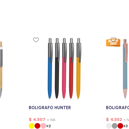
BOLIGRAFO HUNTER
BOLIGRAFO
$
4.507
$
4.552
+ IVA
+ I
+2
+3