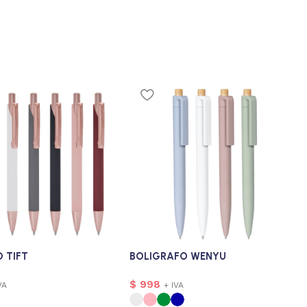
 TIFT
BOLIGRAFO WENYU
$
998
VA
+ IVA