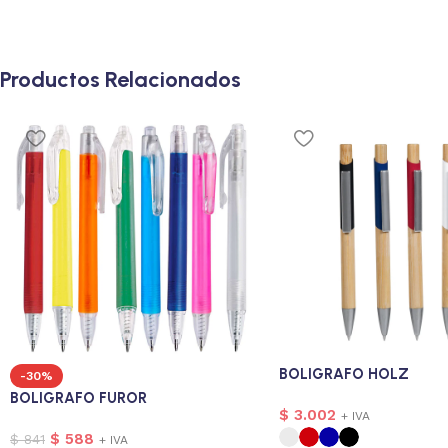
Productos Relacionados
BOLIGRAFO HOLZ
-30%
BOLIGRAFO FUROR
$
3.002
+ IVA
$
588
$
841
+ IVA