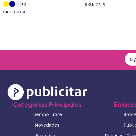
+2
SKU:
C8-5
SKU:
C10-4
Categorias Principales
Enlaces
Tiempo Libre
Sobr
Novedades
Publi
Ecológicos
Políticas, Tér