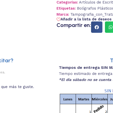
Categorías:
Artículos de Escri
Etiquetas:
Bolígrafos Plástico
Marca:
Tampografia_con_Trat
Añadir a la lista de deseos
Compartir en:
itar?
T
Tiempos de entrega SIN 
2.
nea.
Descripciones brev
Tiempo estimado de entrega 4
*El día sábado no se cuenta 
o que más te guste.
Lee las especificaciones del
está