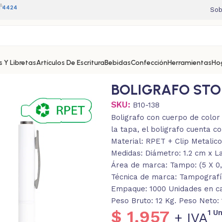
A
11 4424
Sob
 Y Libretas
Artículos De Escritura
Bebidas
Confección
Herramientas
Ho
BOLIGRAFO STO
SKU:
B10-138
Boligrafo con cuerpo de color s
la tapa, el boligrafo cuenta co
Material: RPET + Clip Metalico
Medidas: Diámetro: 1.2 cm x La
Área de marca: Tampo: (5 X 0,
Técnica de marca: Tampografí
Empaque: 1000 Unidades en caj
Peso Bruto: 12 Kg. Peso Neto: 
$
1.957
1 U
+ IVA