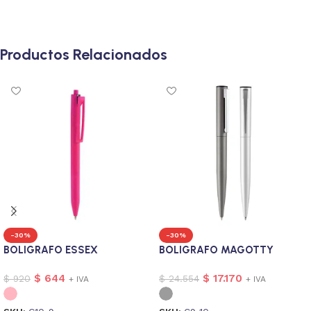
Productos Relacionados
-30%
-30%
BOLIGRAFO ESSEX
BOLIGRAFO MAGOTTY
$
644
$
17.170
$
920
$
24.554
+ IVA
+ IVA