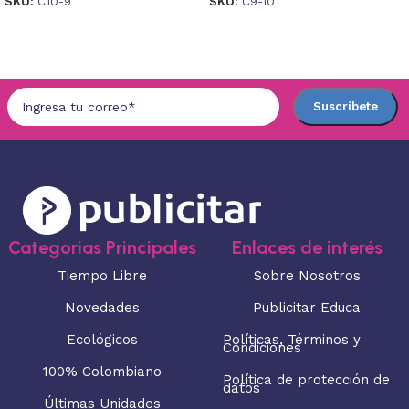
SKU:
C10-9
SKU:
C9-10
Seleccionar opciones
Seleccionar opciones
Categorias Principales
Enlaces de interés
Tiempo Libre
Sobre Nosotros
Novedades
Publicitar Educa
Ecológicos
Políticas, Términos y
Condiciones
100% Colombiano
Política de protección de
datos
Últimas Unidades