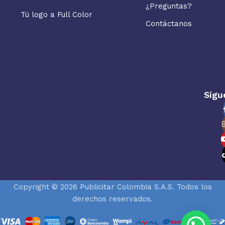
¿Preguntas?
Tú logo a Full Color
Contáctanos
Sígu
Copyright © 2026 Publicitar Colombia S.A.S. Todos los
derechos reservados.