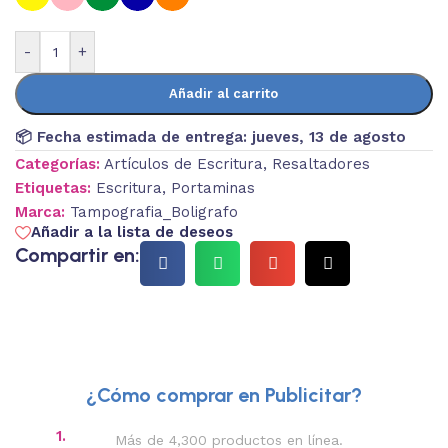
-
+
Añadir al carrito
📦 Fecha estimada de entrega:
jueves, 13 de agosto
Categorías:
Artículos de Escritura
,
Resaltadores
Etiquetas:
Escritura
,
Portaminas
Marca:
Tampografia_Boligrafo
Añadir a la lista de deseos
Compartir en:
¿Cómo comprar en Publicitar?
1.
2.
Más de 4,300 productos en línea.
Des