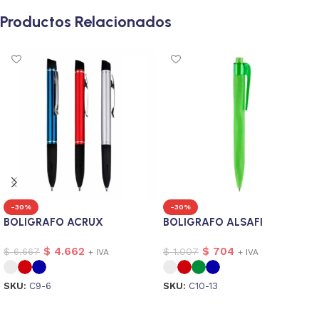
Productos Relacionados
-30%
-30%
BOLIGRAFO ACRUX
BOLIGRAFO ALSAFI
$
4.662
$
704
$
6.667
$
1.007
+ IVA
+ IVA
SKU:
C9-6
SKU:
C10-13
Seleccionar opciones
Seleccionar opciones