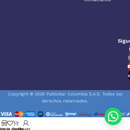
Sígu
Copyright © 2026 Publicitar Colombia S.A.S. Todos los
derechos reservados.
ista de deseos
Tienda
Carrito
Mi cuenta