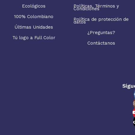
Ecológicos
Políticas, Términos y
Condiciones
100% Colombiano
Política de protección de
datos
Últimas Unidades
¿Preguntas?
Tú logo a Full Color
Contáctanos
Sígu