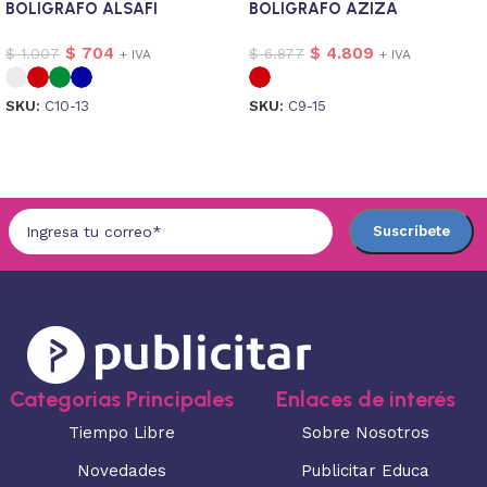
BOLIGRAFO ALSAFI
BOLIGRAFO AZIZA
$
704
$
4.809
$
1.007
$
6.877
+ IVA
+ IVA
SKU:
C10-13
SKU:
C9-15
Seleccionar opciones
Seleccionar opciones
Categorias Principales
Enlaces de interés
Tiempo Libre
Sobre Nosotros
Novedades
Publicitar Educa