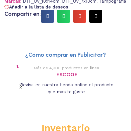
Marcas:
DTF_UV_10x14cm
,
DTF_UV_7x10cm
,
Tampografia
Añadir a la lista de deseos
Compartir en:
¿Cómo comprar en Publicitar?
1.
2.
Más de 4,300 productos en línea.
Des
ESCOGE
Revisa en nuestra tienda online el producto
Lee
que más te guste.
s
Inventario