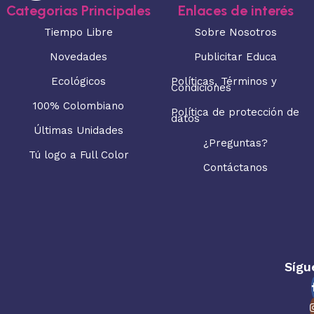
Categorias Principales
Enlaces de interés
Tiempo Libre
Sobre Nosotros
Novedades
Publicitar Educa
Ecológicos
Políticas, Términos y
Condiciones
100% Colombiano
Política de protección de
datos
Últimas Unidades
¿Preguntas?
Tú logo a Full Color
Contáctanos
Sígu