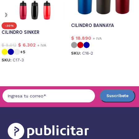
CILINDRO BANNAYA
-30%
CILINDRO SINKER
$
18.890
+ IVA
$
6.302
$
9.012
+ IVA
+5
SKU:
C16-2
SKU:
C17-3
Seleccionar opciones
Seleccionar opciones