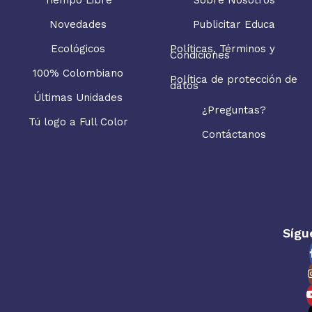
Novedades
Publicitar Educa
Ecológicos
Políticas, Términos y
Condiciones
100% Colombiano
Política de protección de
datos
Últimas Unidades
¿Preguntas?
Tú logo a Full Color
Contáctanos
Sígu