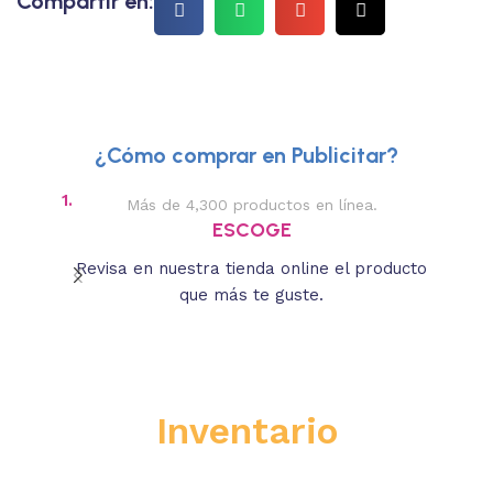
Compartir en:
¿Cómo comprar en Publicitar?
1.
2.
Más de 4,300 productos en línea.
Des
ESCOGE
Revisa en nuestra tienda online el producto
Lee
que más te guste.
s
Inventario