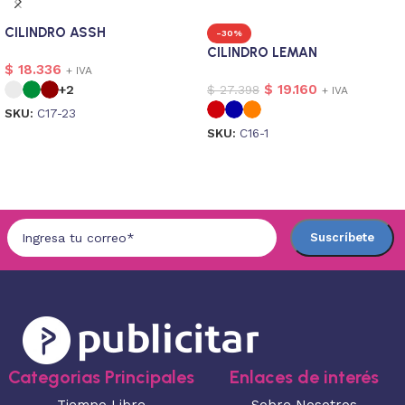
CILINDRO ASSH
-30%
CILINDRO LEMAN
$
18.336
+ IVA
$
19.160
$
27.398
+2
+ IVA
SKU:
C17-23
SKU:
C16-1
Seleccionar opciones
Seleccionar opciones
Categorias Principales
Enlaces de interés
Tiempo Libre
Sobre Nosotros