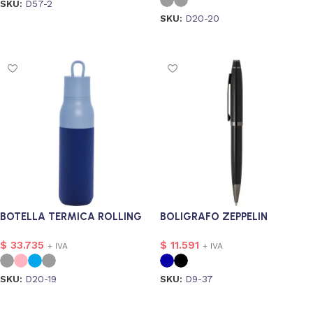
SKU:
D57-2
SKU:
D20-20
Personalizado
1
Seleccionar opciones
Seleccionar opciones
_Personalizado_E_Imagen
2
228
s
1
BOTELLA TERMICA ROLLING
BOLIGRAFO ZEPPELIN
$
33.735
$
11.591
+ IVA
+ IVA
SKU:
D20-19
SKU:
D9-37
Seleccionar opciones
Seleccionar opciones