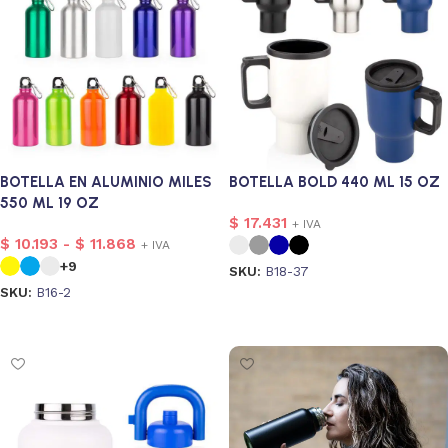
BOTELLA EN ALUMINIO MILES
BOTELLA BOLD 440 ML 15 OZ
550 ML 19 OZ
$
17.431
+ IVA
$
10.193
-
$
11.868
+ IVA
+9
SKU:
B18-37
SKU:
B16-2
Seleccionar opciones
Seleccionar opciones