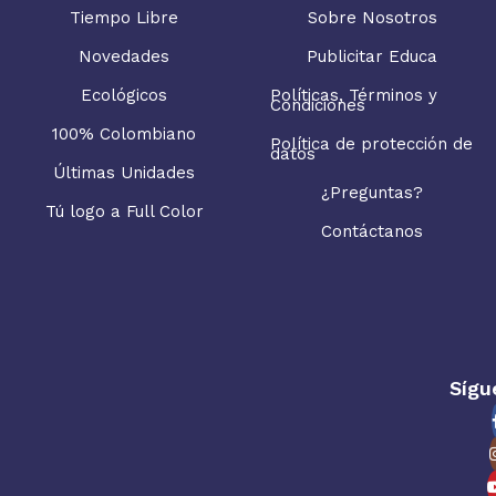
Tiempo Libre
Sobre Nosotros
Novedades
Publicitar Educa
Ecológicos
Políticas, Términos y
Condiciones
100% Colombiano
Política de protección de
datos
Últimas Unidades
¿Preguntas?
Tú logo a Full Color
Contáctanos
Sígu