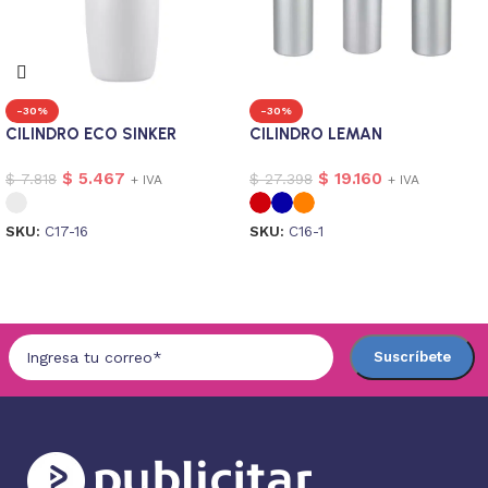
-30%
-30%
CILINDRO ECO SINKER
CILINDRO LEMAN
$
5.467
$
19.160
$
7.818
$
27.398
+ IVA
+ IVA
SKU:
C17-16
SKU:
C16-1
Seleccionar opciones
Seleccionar opciones