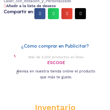
Laser_con_Rotacion_y_Personalizado
Añadir a la lista de deseos
Compartir en:
¿Cómo comprar en Publicitar?
1.
2.
Más de 4,300 productos en línea.
Des
ESCOGE
Revisa en nuestra tienda online el producto
Lee
que más te guste.
s
Inventario