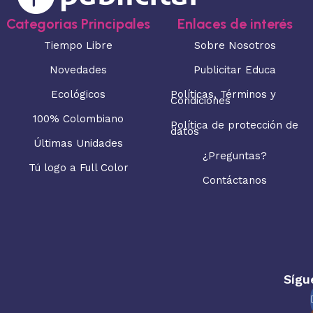
Categorias Principales
Enlaces de interés
Tiempo Libre
Sobre Nosotros
Novedades
Publicitar Educa
Ecológicos
Políticas, Términos y
Condiciones
100% Colombiano
Política de protección de
datos
Últimas Unidades
¿Preguntas?
Tú logo a Full Color
Contáctanos
Sígu