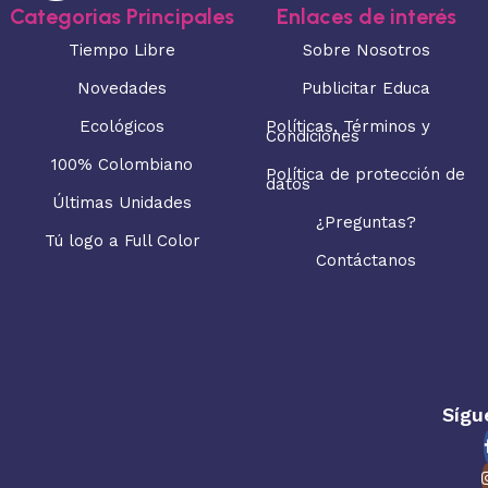
Categorias Principales
Enlaces de interés
Tiempo Libre
Sobre Nosotros
Novedades
Publicitar Educa
Ecológicos
Políticas, Términos y
Condiciones
100% Colombiano
Política de protección de
datos
Últimas Unidades
¿Preguntas?
Tú logo a Full Color
Contáctanos
Sígu