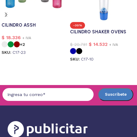
CILINDRO ASSH
-30%
CILINDRO SHAKER OVENS
$
18.336
+ IVA
$
14.532
$
20.781
+2
+ IVA
SKU:
C17-23
SKU:
C17-10
Seleccionar opciones
Seleccionar opciones