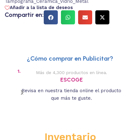
Tampografia_Ceramica_Vidrio_Metal
Añadir a la lista de deseos
Compartir en:
¿Cómo comprar en Publicitar?
1.
2.
Más de 4,300 productos en línea.
Des
ESCOGE
Revisa en nuestra tienda online el producto
Lee
que más te guste.
s
Inventario