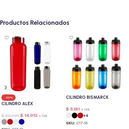
Productos Relacionados
CILINDRO BISMARCK
-30%
CILINDRO ALEX
$
5.181
+ IVA
$
14.013
$
20.039
+4
+ IVA
SKU:
C17-15