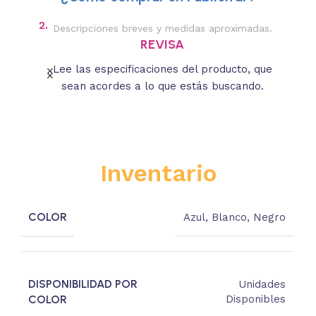
2.
3.
Descripciones breves y medidas aproximadas.
REVISA
oducto
Lee las especificaciones del producto, que
Se
sean acordes a lo que estás buscando.
que
Inventario
COLOR
Azul
,
Blanco
,
Negro
DISPONIBILIDAD POR
Unidades
COLOR
Disponibles