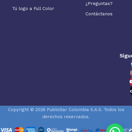
¿Preguntas?
Tú logo a Full Color
Contáctanos
Sígu
Copyright © 2026 Publicitar Colombia S.A.S. Todos los
derechos reservados.