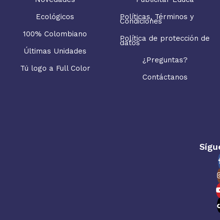
Ecológicos
Políticas, Términos y
Condiciones
100% Colombiano
Política de protección de
datos
Últimas Unidades
¿Preguntas?
Tú logo a Full Color
Contáctanos
Sígu