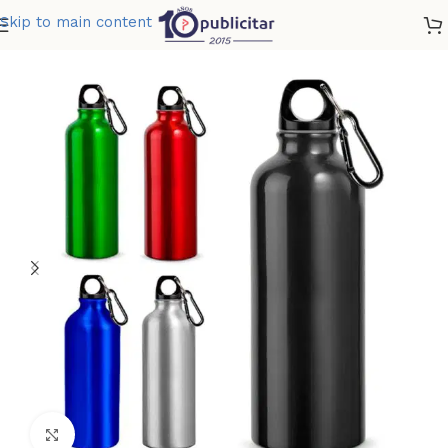
Skip to main content
Home
»
Tienda
»
BOTELLA MURRAY 500ML
Clic para ampliar