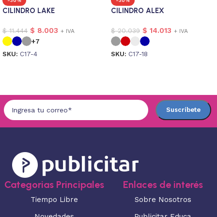
-30%
-30%
CILINDRO LAKE
CILINDRO ALEX
$
8.003
$
14.013
$
11.444
$
20.039
+ IVA
+ IVA
+7
SKU:
C17-4
SKU:
C17-18
Seleccionar opciones
Seleccionar opciones
Categorias Principales
Enlaces de interés
Tiempo Libre
Sobre Nosotros
Novedades
Publicitar Educa