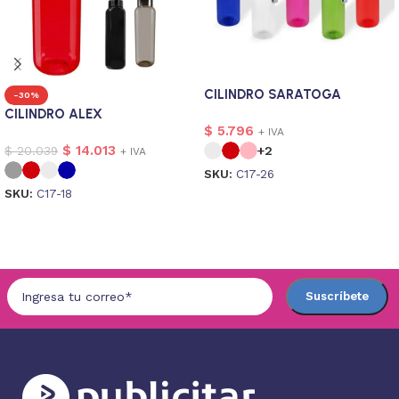
CILINDRO SARATOGA
-30%
CILINDRO ALEX
$
5.796
+ IVA
$
14.013
$
20.039
+2
+ IVA
SKU:
C17-26
SKU:
C17-18
Seleccionar opciones
Seleccionar opciones