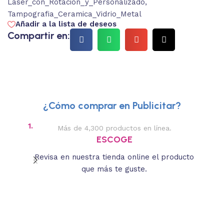
Laser_con_Rotacion_y_Personalizado
,
Tampografia_Ceramica_Vidrio_Metal
Añadir a la lista de deseos
Compartir en:
¿Cómo comprar en Publicitar?
1.
2.
Más de 4,300 productos en línea.
Des
ESCOGE
Revisa en nuestra tienda online el producto
Lee
que más te guste.
s