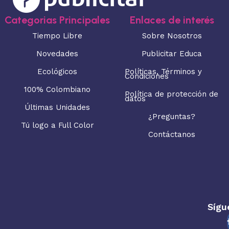
Categorias Principales
Enlaces de interés
Tiempo Libre
Sobre Nosotros
Novedades
Publicitar Educa
Ecológicos
Políticas, Términos y
Condiciones
100% Colombiano
Política de protección de
datos
Últimas Unidades
¿Preguntas?
Tú logo a Full Color
Contáctanos
Sígu