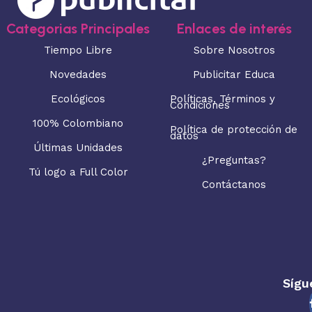
Categorias Principales
Enlaces de interés
Tiempo Libre
Sobre Nosotros
Novedades
Publicitar Educa
Ecológicos
Políticas, Términos y
Condiciones
100% Colombiano
Política de protección de
datos
Últimas Unidades
¿Preguntas?
Tú logo a Full Color
Contáctanos
Sígu