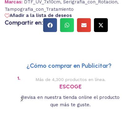
Marcas:
DTF_UV_7x10cm
,
Serigrafia_con_Rotacion
,
Tampografia_con_Tratamiento
Añadir a la lista de deseos
Compartir en:
¿Cómo comprar en Publicitar?
1.
2.
Más de 4,300 productos en línea.
Des
ESCOGE
Revisa en nuestra tienda online el producto
Lee
que más te guste.
s