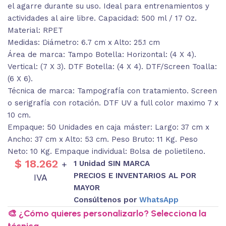
el agarre durante su uso. Ideal para entrenamientos y
actividades al aire libre. Capacidad: 500 ml / 17 Oz.
Material: RPET
Medidas: Diámetro: 6.7 cm x Alto: 25.1 cm
Área de marca: Tampo Botella: Horizontal: (4 X 4).
Vertical: (7 X 3). DTF Botella: (4 X 4). DTF/Screen Toalla:
(6 X 6).
Técnica de marca: Tampografía con tratamiento. Screen
o serigrafía con rotación. DTF UV a full color maximo 7 x
10 cm.
Empaque: 50 Unidades en caja máster: Largo: 37 cm x
Ancho: 37 cm x Alto: 53 cm. Peso Bruto: 11 Kg. Peso
Neto: 10 Kg. Empaque individual: Bolsa de polietileno.
$
18.262
1 Unidad SIN MARCA
+
PRECIOS E INVENTARIOS AL POR
IVA
MAYOR
Consúltenos por
WhatsApp
🎨 ¿Cómo quieres personalizarlo? Selecciona la