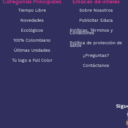
Categorias Principales
Enlaces de interés
Tiempo Libre
Sobre Nosotros
Novedades
Publicitar Educa
Ecológicos
Políticas, Términos y
Condiciones
100% Colombiano
Política de protección de
datos
Últimas Unidades
¿Preguntas?
Tú logo a Full Color
Contáctanos
Sígu