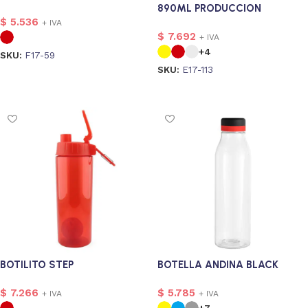
890ML PRODUCCION
$
5.536
NACIONAL
+ IVA
$
7.692
+ IVA
+4
SKU:
F17-59
SKU:
E17-113
Seleccionar opciones
Seleccionar opciones
1
BOTILITO STEP
BOTELLA ANDINA BLACK
$
7.266
$
5.785
+ IVA
+ IVA