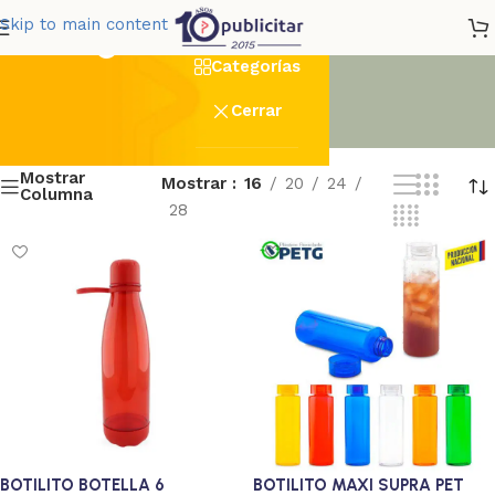
Serigrafia_con_Rotacion
Skip to main content
Categorías
Cerrar
Mostrar
Mostrar
16
20
24
Columna
28
BOTILITO BOTELLA 6
BOTILITO MAXI SUPRA PET