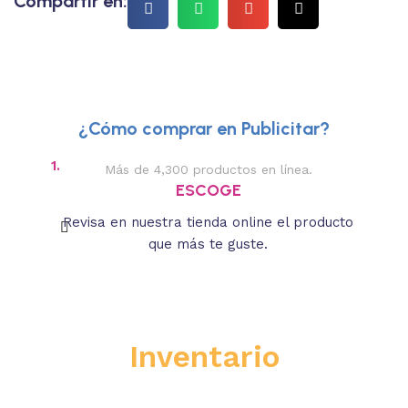
Compartir en:
¿Cómo comprar en Publicitar?
1.
2.
Más de 4,300 productos en línea.
Des
ESCOGE
Revisa en nuestra tienda online el producto
Lee
que más te guste.
s
Inventario