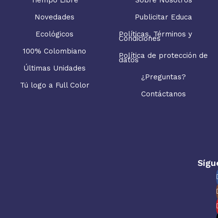
Novedades
Publicitar Educa
Ecológicos
Políticas, Términos y
Condiciones
100% Colombiano
Política de protección de
datos
Últimas Unidades
¿Preguntas?
Tú logo a Full Color
Contáctanos
Sígu