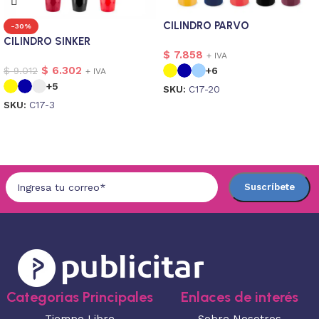
CILINDRO PARVO
-30%
CILINDRO SINKER
$
7.858
+ IVA
$
6.302
$
9.012
+6
+ IVA
+5
SKU:
C17-20
SKU:
C17-3
Seleccionar opciones
Seleccionar opciones
Categorias Principales
Enlaces de interés
Tiempo Libre
Sobre Nosotros