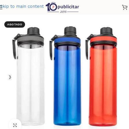
Skip to main content
Home
»
Tienda
»
BOTELLA FROOME 700 ML 24 OZ
AGOTADO
Clic para ampliar