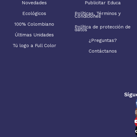
Novedades
Publicitar Educa
Ecológicos
Políticas, Términos y
Condiciones
100% Colombiano
Política de protección de
datos
Últimas Unidades
¿Preguntas?
Tú logo a Full Color
Contáctanos
Sígu