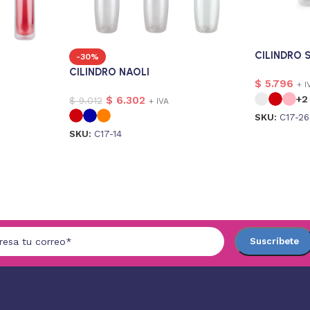
CILINDRO
-30%
CILINDRO NAOLI
$
5.796
+ I
+2
$
6.302
$
9.012
+ IVA
SKU:
C17-26
SKU:
C17-14