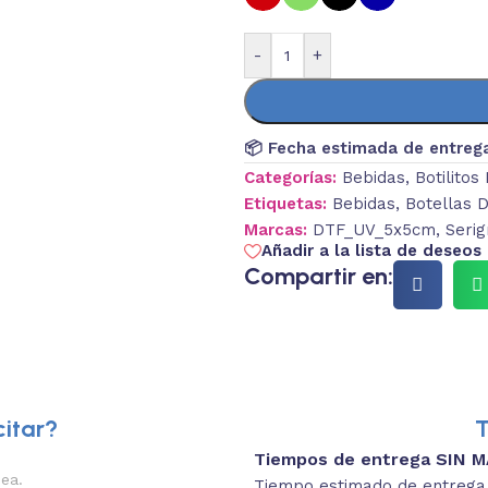
-
+
📦 Fecha estimada de entreg
Categorías:
Bebidas
,
Botilitos
Etiquetas:
Bebidas
,
Botellas D
Marcas:
DTF_UV_5x5cm
,
Serig
Añadir a la lista de deseos
Compartir en:
itar?
T
Tiempos de entrega SIN 
2.
nea.
Descripciones brev
Tiempo estimado de entrega 4