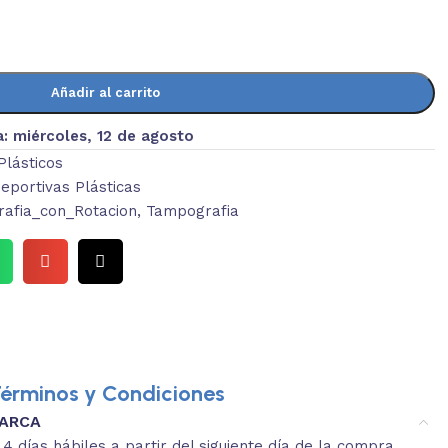
Añadir al carrito
a:
miércoles, 12 de agosto
 Plásticos
eportivas Plásticas
rafia_con_Rotacion
,
Tampografia
érminos y Condiciones
MARCA
3.
es y medidas aproximadas.
 días hábiles a partir del siguiente día de la compra.