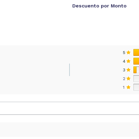
Descuento por Monto
5
4
3
2
1