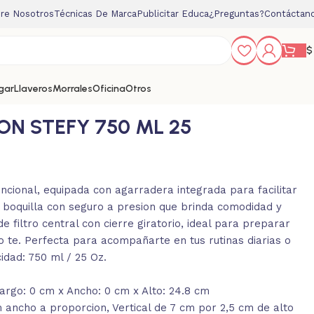
re Nosotros
Técnicas De Marca
Publicitar Educa
¿Preguntas?
Contáctan
$
gar
Llaveros
Morrales
Oficina
Otros
ON STEFY 750 ML 25
uncional, equipada con agarradera integrada para facilitar
 boquilla con seguro a presion que brinda comodidad y
e filtro central con cierre giratorio, ideal para preparar
 o te. Perfecta para acompañarte en tus rutinas diarias o
cidad: 750 ml / 25 Oz.
argo: 0 cm x Ancho: 0 cm x Alto: 24.8 cm
ancho a proporcion, Vertical de 7 cm por 2,5 cm de alto