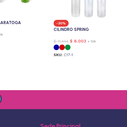
 SARATOGA
-30%
CILINDRO SPRING
VA
$
8.003
$
11.444
+ IVA
SKU:
C17-1
Sede Principal