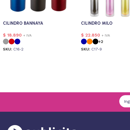
CILINDRO BANNAYA
CILINDRO MILO
$
18.890
$
22.850
+ IVA
+ IVA
+2
SKU:
C16-2
SKU:
C17-9