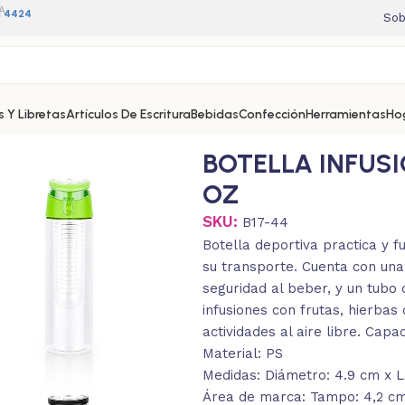
A
11 4424
Sob
 Y Libretas
Artículos De Escritura
Bebidas
Confección
Herramientas
Ho
BOTELLA INFUSI
OZ
SKU:
B17-44
Botella deportiva practica y f
su transporte. Cuenta con una
seguridad al beber, y un tubo d
infusiones con frutas, hierbas
actividades al aire libre. Capa
Material: PS
Medidas: Diámetro: 4.9 cm x L
Área de marca: Tampo: 4,2 cm 