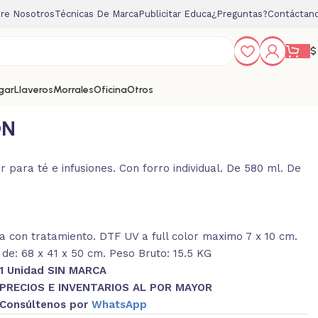
re Nosotros
Técnicas De Marca
Publicitar Educa
¿Preguntas?
Contáctan
$
gar
Llaveros
Morrales
Oficina
Otros
ON
r para té e infusiones. Con forro individual. De 580 ml. De
 con tratamiento. DTF UV a full color maximo 7 x 10 cm.
de: 68 x 41 x 50 cm. Peso Bruto: 15.5 KG
1 Unidad SIN MARCA
PRECIOS E INVENTARIOS AL POR MAYOR
Consúltenos por
WhatsApp