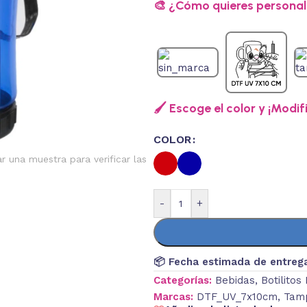
🎨 ¿Cómo quieres personali
🖌️ Escoge el color y ¡Modif
COLOR
ar una muestra para verificar las
-
+
📦 Fecha estimada de entreg
Categorías:
Bebidas
,
Botilitos
Marcas:
DTF_UV_7x10cm
,
Tamp