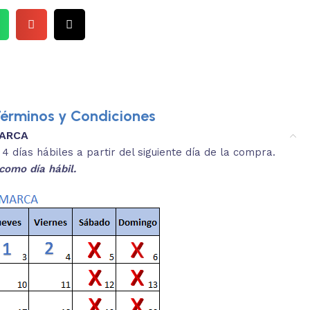
érminos y Condiciones
MARCA
3.
es y medidas aproximadas.
 días hábiles a partir del siguiente día de la compra.
REVISA
como día hábil.
 producto, que sean acordes a lo que
Selecciona el co
s buscando.