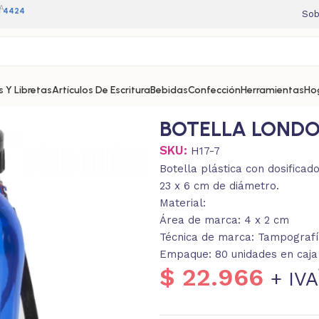
A
11 4424
Sob
 Y Libretas
Artículos De Escritura
Bebidas
Confección
Herramientas
Ho
BOTELLA LOND
SKU:
H17-7
Botella plástica con dosificado
23 x 6 cm de diámetro.
Material:
Área de marca: 4 x 2 cm
Técnica de marca: Tampografía
Empaque: 80 unidades en caja 
$
22.966
+ IVA