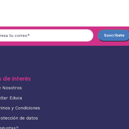
 de interés
e Nosotros
citar Educa
minos y Condiciones
rotección de datos
eguntas?