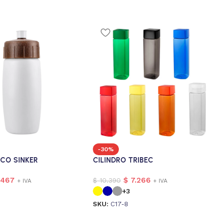
-30%
ECO SINKER
CILINDRO TRIBEC
.467
$
7.266
$
10.390
+ IVA
+ IVA
+3
SKU:
C17-8