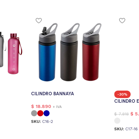
CILINDRO BANNAYA
-30%
CILINDRO 
$
18.890
+ IVA
$
5
$
7.818
SKU:
C16-2
SKU:
C17-16