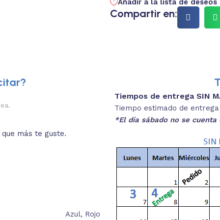
Añadir a la lista de deseos
Compartir en:
itar?
T
Tiempos de entrega SIN 
2.
nea.
Descripciones brev
Tiempo estimado de entrega 4
*El día sábado no se cuenta 
o que más te guste.
Lee las especificaciones del
está
Azul
,
Rojo