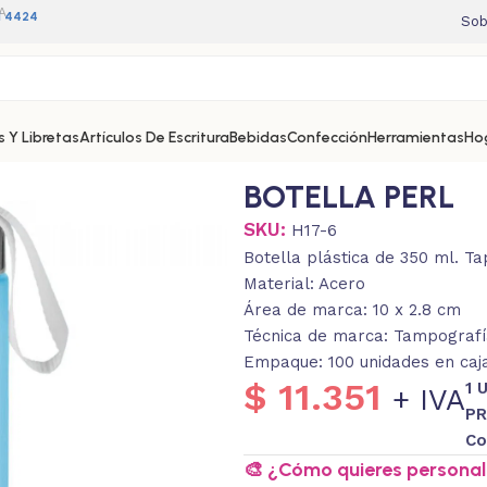
A
11 4424
Sob
 Y Libretas
Artículos De Escritura
Bebidas
Confección
Herramientas
Ho
BOTELLA PERL
SKU:
H17-6
Botella plástica de 350 ml. Ta
Material: Acero
Área de marca: 10 x 2.8 cm
Técnica de marca: Tampografía
Empaque: 100 unidades en caja
$
11.351
1 
+ IVA
PR
Co
🎨 ¿Cómo quieres personali