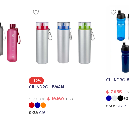
CILINDRO 
-30%
CILINDRO LEMAN
$
7.955
+ I
+2
$
19.160
$
27.398
+ IVA
SKU:
C17-5
SKU:
C16-1