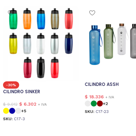
CILINDRO ASSH
-30%
CILINDRO SINKER
$
18.336
+ IVA
+2
$
6.302
$
9.012
+ IVA
+5
SKU:
C17-23
SKU:
C17-3