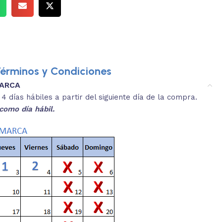
érminos y Condiciones
MARCA
3.
es y medidas aproximadas.
 días hábiles a partir del siguiente día de la compra.
REVISA
como día hábil.
 producto, que sean acordes a lo que
Selecciona el co
s buscando.