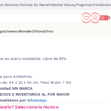
re Nosotros
Técnicas De Marca
Publicitar Educa
¿Preguntas?
Contáctan
$
gar
Llaveros
Morrales
Oficina
Otros
pa en acero inoxidable. Libre de BPA
 para antiestres.
 de: 44 x 25 x 50 cm. Peso Bruto: 7 KG
Unidad SIN MARCA
ECIOS E INVENTARIOS AL POR MAYOR
nsúltenos por
WhatsApp
zarlo? Selecciona la técnica