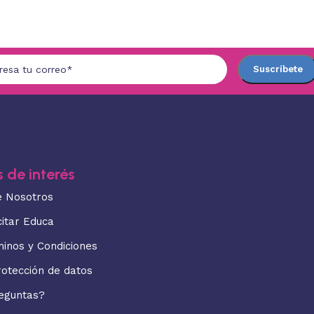
 de interés
e Nosotros
citar Educa
minos y Condiciones
rotección de datos
eguntas?