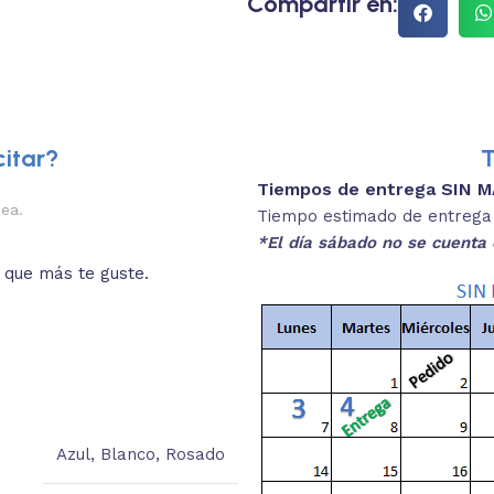
Compartir en:
itar?
T
Tiempos de entrega SIN 
2.
nea.
Descripciones brev
Tiempo estimado de entrega 4
*El día sábado no se cuenta 
o que más te guste.
Lee las especificaciones del
está
Azul
,
Blanco
,
Rosado