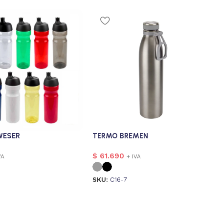
WESER
TERMO BREMEN
$
61.690
VA
+ IVA
SKU:
C16-7