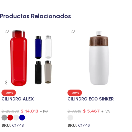
Productos Relacionados
-30%
-30%
CILINDRO ALEX
CILINDRO ECO SINKER
$
14.013
$
5.467
$
20.039
$
7.818
+ IVA
+ IVA
SKU:
C17-18
SKU:
C17-16