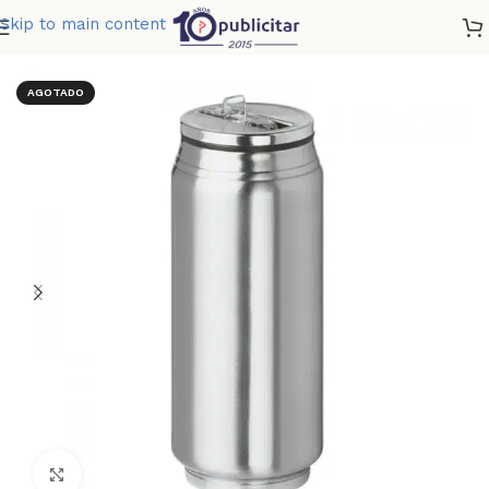
Skip to main content
Home
»
Tienda
»
MUG COLA 500 ML
AGOTADO
Clic para ampliar