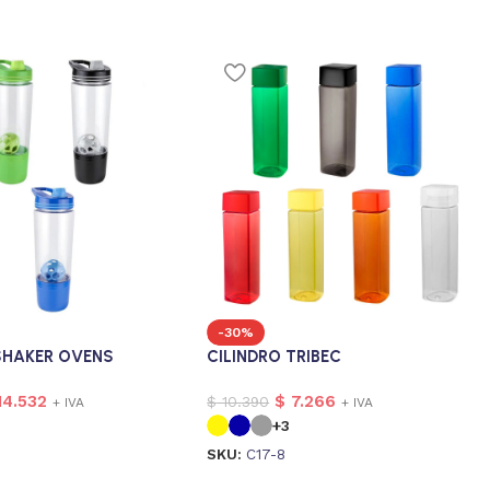
-30%
SHAKER OVENS
CILINDRO TRIBEC
14.532
$
7.266
$
10.390
+ IVA
+ IVA
+3
SKU:
C17-8