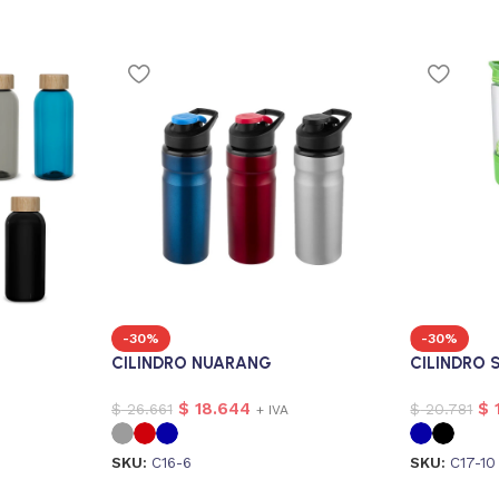
-30%
-30%
CILINDRO NUARANG
CILINDRO 
$
18.644
$
$
26.661
$
20.781
+ IVA
SKU:
C16-6
SKU:
C17-10