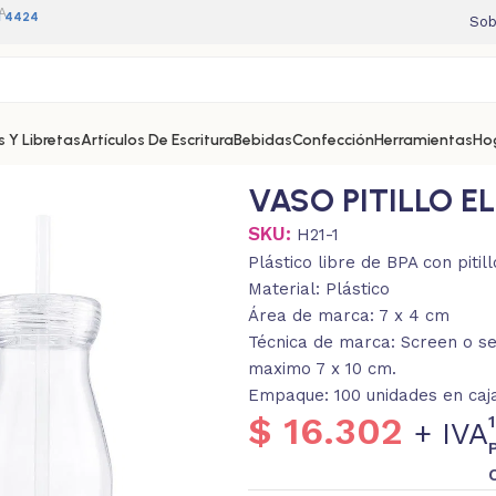
A
11 4424
Sob
 Y Libretas
Artículos De Escritura
Bebidas
Confección
Herramientas
Ho
VASO PITILLO E
SKU:
H21-1
Plástico libre de BPA con pitil
Material: Plástico
Área de marca: 7 x 4 cm
Técnica de marca: Screen o ser
maximo 7 x 10 cm.
Empaque: 100 unidades en caja
$
16.302
+ IVA