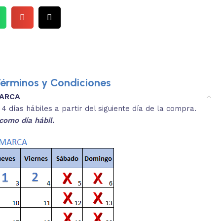
érminos y Condiciones
MARCA
4.
ibles con inventario.
Utiliza 
 días hábiles a partir del siguiente día de la compra.
LECCIONA
como día hábil.
y verifica que tengamos la cantidad de
Si el sist
 que necesitas.