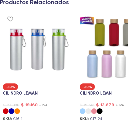
Productos Relacionados
-30%
-30%
CILINDRO LEMAN
CILINDRO LEMN
$
19.160
$
13.679
$
27.398
$
19.561
+ IVA
+ IVA
SKU:
C16-1
SKU:
C17-24