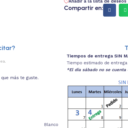
Añadir a la lista de deseos
Compartir en:
itar?
T
Tiempos de entrega SIN 
3.
oximadas.
Colores dispon
Tiempo estimado de entrega 4
SE
*El día sábado no se cuenta 
ean acordes a lo que
Selecciona el color que deseas 
unidades
Blanco