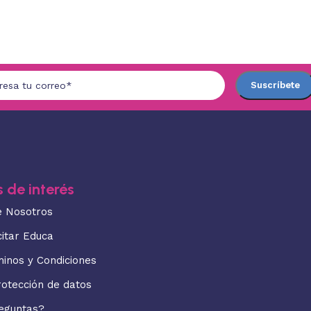
 de interés
e Nosotros
citar Educa
minos y Condiciones
rotección de datos
eguntas?