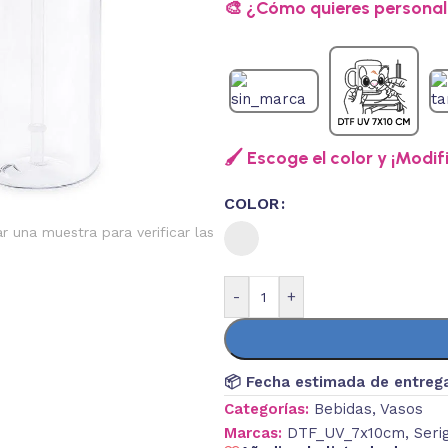
🎨 ¿Cómo quieres personali
🖌️ Escoge el color y ¡Modif
COLOR
ar una muestra para verificar las
-
+
📦 Fecha estimada de entreg
Categorías:
Bebidas
,
Vasos
Marcas:
DTF_UV_7x10cm
,
Seri