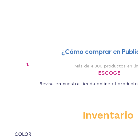
¿Cómo comprar en Public
2.
Descripciones breves y medidas apr
REVISA
te.
Lee las especificaciones del producto, que s
estás buscando.
Inventario
COLOR