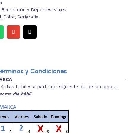
n
Recreación y Deportes
,
Viajes
l_Color
,
Serigrafia
érminos y Condiciones
MARCA
3.
es y medidas aproximadas.
 días hábiles a partir del siguiente día de la compra.
REVISA
como día hábil.
 producto, que sean acordes a lo que
Selecciona el co
s buscando.