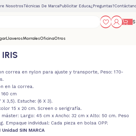
re Nosotros
Técnicas De Marca
Publicitar Educa
¿Preguntas?
Contáctan
$
gar
Llaveros
Morrales
Oficina
Otros
IRIS
on correa en nylon para ajuste y transporte, Peso: 170-
s.
n en la correa.
: 160 cm
X 3,5). Estuche: (6 X 3).
lor 15 x 20 cm. Screen o serigrafía.
máster: Largo: 45 cm x Ancho: 32 cm x Alto: 50 cm. Peso
Kg. Empaque individual: Cada pieza en bolsa OPP.
1 Unidad SIN MARCA