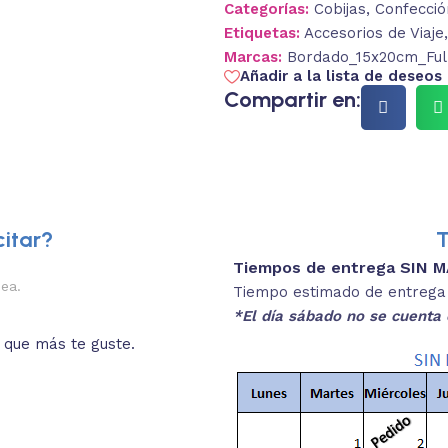
Categorías:
Cobijas
,
Confecció
Etiquetas:
Accesorios de Viaje
,
Marcas:
Bordado_15x20cm_Ful
Añadir a la lista de deseos
Compartir en:
itar?
T
Tiempos de entrega SIN 
2.
nea.
Descripciones brev
Tiempo estimado de entrega 4
*El día sábado no se cuenta 
o que más te guste.
Lee las especificaciones del
está