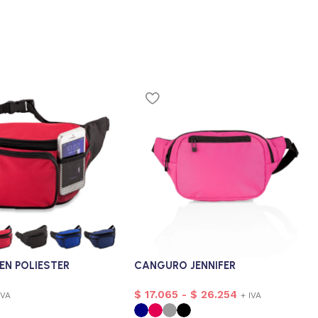
EN POLIESTER
CANGURO JENNIFER
$
17.065
-
$
26.254
IVA
+ IVA