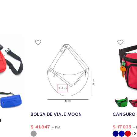
BOLSA DE VIAJE MOON
CANGURO 
L
$
41.847
$
17.035
+ IVA
+ 
+2