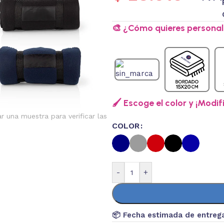
🎨 ¿Cómo quieres personali
🖌️ Escoge el color y ¡Modif
ar una muestra para verificar las
COLOR
-
+
📦 Fecha estimada de entreg