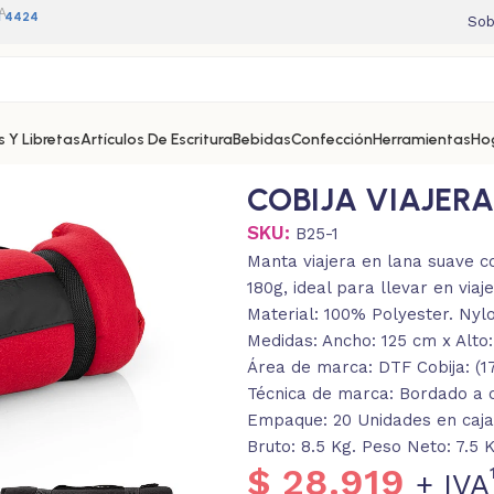
A
11 4424
Sob
 Y Libretas
Artículos De Escritura
Bebidas
Confección
Herramientas
Ho
COBIJA VIAJERA 
SKU:
B25-1
Manta viajera en lana suave c
180g, ideal para llevar en viaje
Material: 100% Polyester. Nylo
Medidas: Ancho: 125 cm x Alto
Área de marca: DTF Cobija: (17 
Técnica de marca: Bordado a co
Empaque: 20 Unidades en caja 
Bruto: 8.5 Kg. Peso Neto: 7.5 
$
28.919
+ IVA