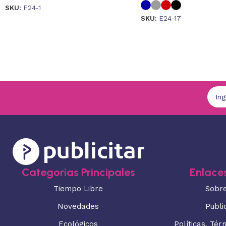
SKU:
F24-1
SKU:
E24-17
Categorias Principales
Enlaces
Tiempo Libre
Sobr
Novedades
Publi
Ecológicos
Políticas, Tér