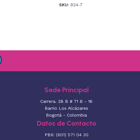
SKU:
B24-7
Sede Principal
Carrera. 28 B # 71 B - 16
Barrio Los Alcázares
Bogotá - Colombia
Datos de Contacto
PBX:
(601) 571 04 30