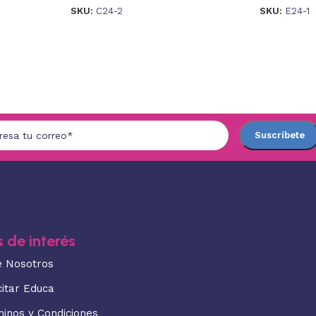
SKU:
C24-2
SKU:
E24-1
 de interés
e Nosotros
citar Educa
minos y Condiciones