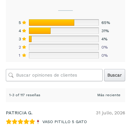
5
65%
4
31%
3
4%
2
0%
1
0%
Buscar
1-3 of 117 reseñas
PATRICIA G.
31 julio, 2026
VASO PITILLO 5 GATO