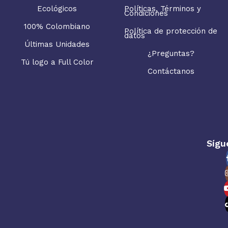
Ecológicos
Políticas, Términos y
Condiciones
100% Colombiano
Política de protección de
datos
Últimas Unidades
¿Preguntas?
Tú logo a Full Color
Contáctanos
Sígu