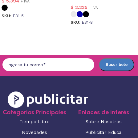
$
5.394
+ IVA
$
2.225
+ IVA
SKU:
E31-5
SKU:
E31-8
Seleccionar opciones
Seleccionar opciones
Categorias Principales
Enlaces de interés
Tiempo Libre
Sobre Nosotros
Novedades
Publicitar Educa