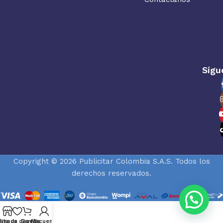
Sígu
Copyright © 2026 Publicitar Colombia S.A.S. Todos los
derechos reservados.
ista de deseos
Tienda
Carrito
Mi cuenta