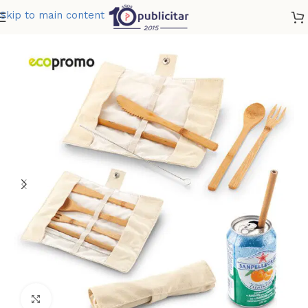
Skip to main content
Home
»
Tienda
»
SET DE CUBIERTOS BAMBOO
Clic para ampliar