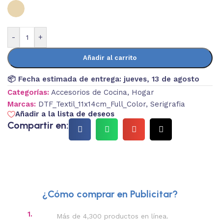
-
+
Añadir al carrito
📦 Fecha estimada de entrega:
jueves, 13 de agosto
Categorías:
Accesorios de Cocina
,
Hogar
Marcas:
DTF_Textil_11x14cm_Full_Color
,
Serigrafia
Añadir a la lista de deseos
Compartir en:
¿Cómo comprar en Publicitar?
1.
2.
Más de 4,300 productos en línea.
Des