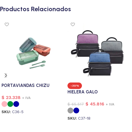
Productos Relacionados
PORTAVIANDAS CHIZU
-30%
HIELERA GALO
$
23.338
+ IVA
$
45.816
$
65.517
+ IVA
SKU:
C36-5
SKU:
C37-18
Seleccionar opciones
Seleccionar opciones