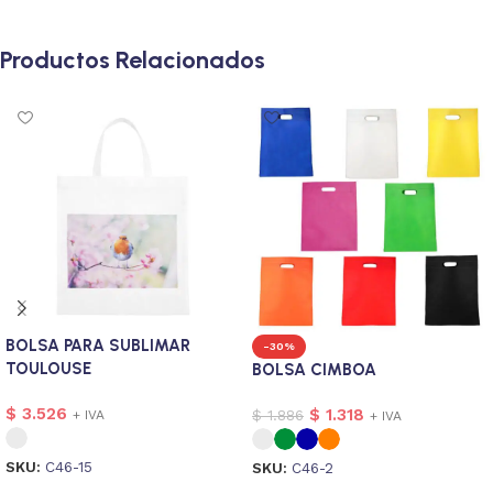
Productos Relacionados
BOLSA PARA SUBLIMAR
-30%
TOULOUSE
BOLSA CIMBOA
$
3.526
$
1.318
$
1.886
+ IVA
+ IVA
SKU:
C46-15
SKU:
C46-2